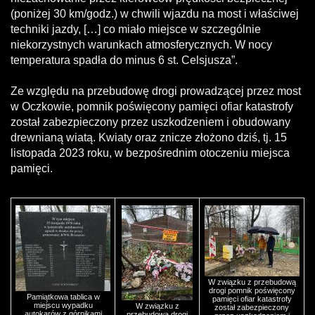
(poniżej 30 km/godz.) w chwili wjazdu na most i właściwej
techniki jazdy, […] co miało miejsce w szczególnie
niekorzystnych warunkach atmosferycznych. W nocy
temperatura spadła do minus 6 st. Celsjusza”.
Ze względu na przebudowę drogi prowadzącej przez most
w Oczkowie, pomnik poświęcony pamięci ofiar katastrofy
został zabezpieczony przez uszkodzeniem i obudowany
drewnianą wiatą. Kwiaty oraz znicze złożono dziś, tj. 15
listopada 2023 roku, w bezpośrednim otoczeniu miejsca
pamięci.
W związku z przebudową
drogi pomnik poświęcony
Pamiątkowa tablica w
pamięci ofiar katastrofy
miejscu wypadku
W związku z
został zabezpieczony
autokarów z górnikami
przebudową drogi