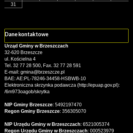
31
Dane kontaktowe
Urząd Gminy w Brzeszczach
32-620 Brzeszcze
ul. Kościelna 4
Tel. 32 77 28 500, Fax. 32 77 28 591
E-mail:
gmina@brzeszcze.pl
BAE: AE:PL-78246-34458-HSBWB-10
Elektroniczna skrzynka podawcza (http://epuap.gov.pl):
/6m973oagob/skrytka
NIP Gminy Brzeszcze
: 5492197470
Regon Gminy Brzeszcze
: 356305070
NIP Urzędu Gminy w Brzeszczach
: 6521005374
Regon Urzędu Gminy w Brzeszczach
: 000523979