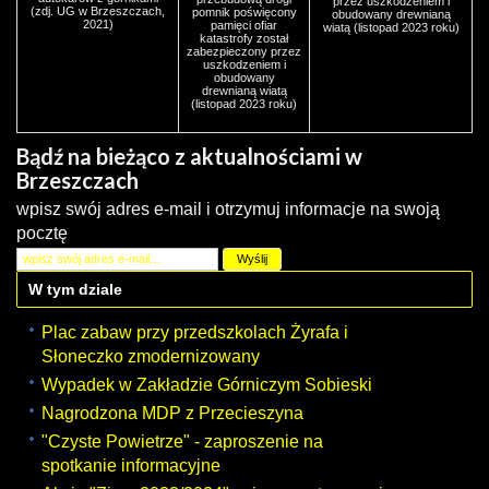
przez uszkodzeniem i
(zdj. UG w Brzeszczach,
pomnik poświęcony
obudowany drewnianą
2021)
pamięci ofiar
wiatą (listopad 2023 roku)
katastrofy został
zabezpieczony przez
uszkodzeniem i
obudowany
drewnianą wiatą
(listopad 2023 roku)
Bądź na bieżąco z aktualnościami w
Brzeszczach
wpisz swój adres e-mail i otrzymuj informacje na swoją
pocztę
W tym dziale
Plac zabaw przy przedszkolach Żyrafa i
Słoneczko zmodernizowany
Wypadek w Zakładzie Górniczym Sobieski
Nagrodzona MDP z Przecieszyna
"Czyste Powietrze" - zaproszenie na
spotkanie informacyjne