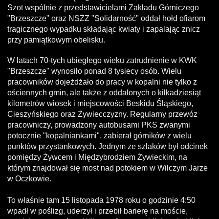
Szot wspólnie z przedstawicielami Zakładu Górniczego
"Brzeszcze" oraz NSZZ "Solidarność" oddał hołd ofiarom
tragicznego wypadku składając kwiaty i zapalając znicz
przy pamiątkowym obelisku.
W latach 70-tych ubiegłego wieku zatrudnienie w KWK
"Brzeszcze" wynosiło ponad 8 tysiecy osób. Wielu
pracowników dojeżdżało do pracy w kopalni nie tylko z
ościennych gmin, ale także z oddalonych o kilkadziesiąt
kilometrów wiosek i miejscowości Beskidu Śląskiego,
Cieszyńskiego oraz Żywiecczyzny. Regularny przewóz
pracowniczy, prowadzony autobusami PKS zwanymi
potocznie "kopalniankami", zabierał górników z wielu
punktów przystankowych. Jednym ze szlaków był odcinek
pomiędzy Żywcem i Międzybrodziem Żywieckim, na
którym znajdował się most nad potokiem w Wilczym Jarze
w Oczkowie.
To właśnie tam 15 listopada 1978 roku o godzinie 4:50
wpadł w poślizg, uderzył i przebił barierę na moście,