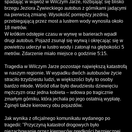
spadając w wąwóz w Wilczym Jarze, rozbijając się blisko
brzegu Jeziora Żywieckiego autobus z górnikami jadącymi
na pierwszą zmianę. Wysokość pomiędzy jezdnią
przebiegającą przez most a lustrem wody wynosiła około
18 metrów.
W krótkim odstępie czasu w wyrwę w barierach wpadł
drugi autobus. Pojazd zsunął się wyrwą i okręcając się w
powietrzu uderzył w lustro wody i zatonął na głębokości 5
metrów. Zdarzenie miało miejsce o godzinie 5:15.
Tragedia w Wilczym Jarze pozostaje największą katastrofą
w naszym regionie. W wypadku dwóch autobusów życie
straciło trzydziestu ludzi, w większości były to osoby
bardzo młode. Wśród ofiar było dwudziestu dziewięciu
mężczyzn oraz jedna kobieta – wdowa po tragicznie
zmarłym górniku, która jechała po jego ostatnią wypłatę.
Zginęli także kierowcy obu pojazdów.
Jak wynika z oficjalnego komunikatu wydanego po
tragedii: "Przyczyną katastrof drogowych było
niezachowanie przez kierowców prędkości bezpiecznej