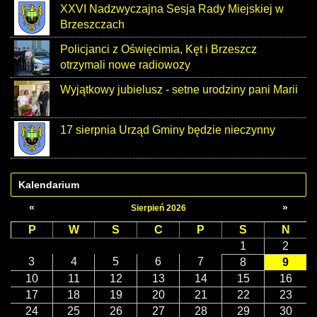
XXVI Nadzwyczajna Sesja Rady Miejskiej w
Brzeszczach
Policjanci z Oświęcimia, Kęt i Brzeszcz
otrzymali nowe radiowozy
Wyjątkowy jubielusz - setne urodziny pani Marii
17 sierpnia Urząd Gminy będzie nieczynny
Kalendarium
«
»
Sierpień 2026
P
W
S
C
P
S
N
1
2
3
4
5
6
7
8
9
10
11
12
13
14
15
16
17
18
19
20
21
22
23
24
25
26
27
28
29
30