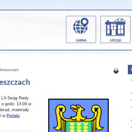
GMINA
URZĄD
 Brzeszczach
zeszczach
e LX Sesję Rady
. o godz. 13:00 w
brad, materiały
i w
Portalu