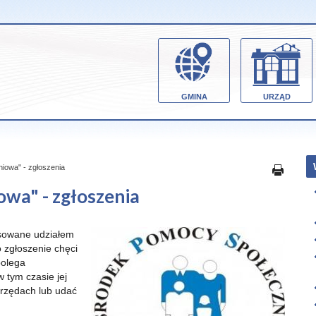
GMINA
URZĄD
iowa" - zgłoszenia
wa" - zgłoszenia
sowane udziałem
 zgłoszenie chęci
polega
 tym czasie jej
urzędach lub udać