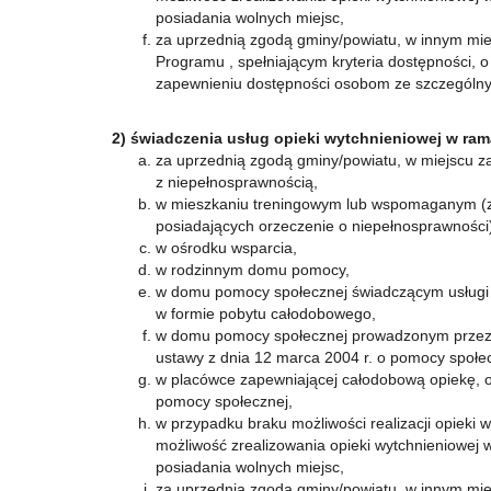
posiadania wolnych miejsc,
za uprzednią zgodą gminy/powiatu, w innym mie
Programu , spełniającym kryteria dostępności, o
zapewnieniu dostępności osobom ze szczególnym
2) świadczenia usług opieki wytchnieniowej w r
za uprzednią zgodą gminy/powiatu, w miejscu 
z niepełnosprawnością,
w mieszkaniu treningowym lub wspomaganym (z 
posiadających orzeczenie o niepełnosprawności
w ośrodku wsparcia,
w rodzinnym domu pomocy,
w domu pomocy społecznej świadczącym usługi
w formie pobytu całodobowego,
w domu pomocy społecznej prowadzonym przez po
ustawy z dnia 12 marca 2004 r. o pomocy społec
w placówce zapewniającej całodobową opiekę, o 
pomocy społecznej,
w przypadku braku możliwości realizacji opieki w
możliwość zrealizowania opieki wytchnieniowe
posiadania wolnych miejsc,
za uprzednią zgodą gminy/powiatu, w innym mie