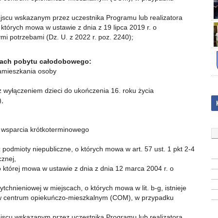
jscu wskazanym przez uczestnika Programu lub realizatora
 których mowa w ustawie z dnia z 19 lipca 2019 r. o
i potrzebami (Dz. U. z 2022 r. poz. 2240);
amach pobytu całodobowego:
zamieszkania osoby
wyłączeniem dzieci do ukończenia 16. roku życia
),
 wsparcia krótkoterminowego
dmioty niepubliczne, o których mowa w art. 57 ust. 1 pkt 2-4
znej,
której mowa w ustawie z dnia z dnia 12 marca 2004 r. o
ytchnieniowej w miejscach, o których mowa w lit. b-g, istnieje
j w centrum opiekuńczo-mieszkalnym (COM), w przypadku
jscu wskazanym przez uczestnika Programu lub realizatora