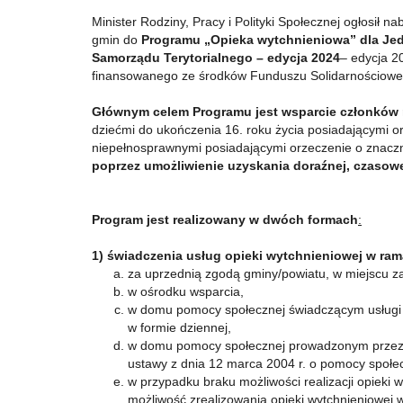
Minister Rodziny, Pracy i Polityki Społecznej ogłosił n
gmin do
Programu „Opieka wytchnieniowa” dla Je
Samorządu Terytorialnego – edycja 2024
– edycja 2
finansowanego ze środków Funduszu Solidarnościowe
Głównym celem Programu jest
wsparcie członków 
dziećmi do ukończenia 16. roku życia posiadającymi o
niepełnosprawnymi posiadającymi orzeczenie o znacz
poprzez umożliwienie uzyskania doraźnej, czasowe
Program jest realizowany w dwóch formach
:
1) świadczenia usług opieki wytchnieniowej w ra
za uprzednią zgodą gminy/powiatu, w miejscu 
w ośrodku wsparcia,
w domu pomocy społecznej świadczącym usługi
w formie dziennej,
w domu pomocy społecznej prowadzonym przez po
ustawy z dnia 12 marca 2004 r. o pomocy społecz
w przypadku braku możliwości realizacji opieki w
możliwość zrealizowania opieki wytchnieniowe