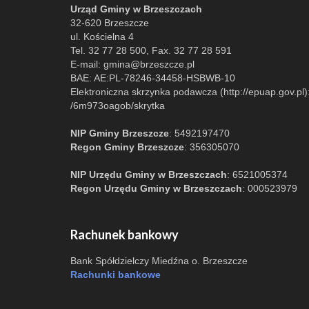
Urząd Gminy w Brzeszczach
32-620 Brzeszcze
ul. Kościelna 4
Tel. 32 77 28 500, Fax. 32 77 28 591
E-mail:
gmina@brzeszcze.pl
BAE: AE:PL-78246-34458-HSBWB-10
Elektroniczna skrzynka podawcza (http://epuap.gov.pl)
/6m973oagob/skrytka
NIP Gminy Brzeszcze
: 5492197470
Regon Gminy Brzeszcze
: 356305070
NIP Urzędu Gminy w Brzeszczach
: 6521005374
Regon Urzędu Gminy w Brzeszczach
: 000523979
Rachunek bankowy
Bank Spółdzielczy Miedźna o. Brzeszcze
Rachunki bankowe