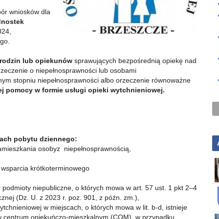
abór wniosków dla
dnostek
024,
go.
rodzin lub opiekunów
sprawujących bezpośrednią opiekę nad
rzeczenie o niepełnosprawności lub osobami
nym stopniu niepełnosprawności albo orzeczenie równoważne
j pomocy w formie usługi opieki wytchnieniowej.
mach pobytu dziennego:
zamieszkania osobyz niepełnosprawnością,
 wsparcia krótkoterminowego
dmioty niepubliczne, o których mowa w art. 57 ust. 1 pkt 2–4
nej (Dz. U. z 2023 r. poz. 901, z późn. zm.),
ytchnieniowej w miejscach, o których mowa w lit. b-d, istnieje
j w centrum opiekuńczo-mieszkalnym (COM), w przypadku