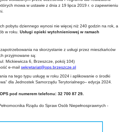
których mowa w ustawie z dnia z 19 lipca 2019 r. o zapewnieniu
i.
ch pobytu dziennego wynosi nie więcej niż 240 godzin na rok, a
ób w roku.
Usługi opieki wytchnieniowej w ramach
 zapotrzebowania na skorzystanie z usługi przez mieszkańców
ch przyjmowane są:
ul. Mickiewicza 6, Brzeszcze, pokój 104)
mość e-mail
sekretariat@ops.brzeszcze.pl
nia na tego typu usługę w roku 2024 i aplikowanie o środki
owa” dla Jednostek Samorządu Terytorialnego– edycja 2024.
OPS pod numerem telefonu: 32 700 87 29.
ra Pełnomocnika Rządu do Spraw Osób Niepełnosprawnych -