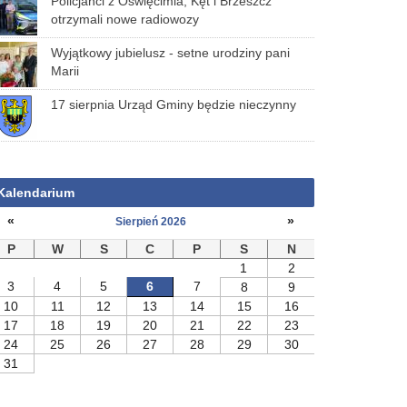
Policjanci z Oświęcimia, Kęt i Brzeszcz
otrzymali nowe radiowozy
Wyjątkowy jubielusz - setne urodziny pani
Marii
17 sierpnia Urząd Gminy będzie nieczynny
Kalendarium
«
»
Sierpień 2026
P
W
S
C
P
S
N
1
2
3
4
5
6
7
8
9
10
11
12
13
14
15
16
17
18
19
20
21
22
23
24
25
26
27
28
29
30
31