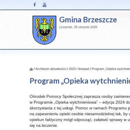
Gmina Brzeszcze
czwartek, 06 sierpnia 2026
/
Archiwum aktualności
/
2023
/
listopad
/
Program „Opieka wytchnien
Program „Opieka wytchnienio
Ośrodek Pomocy Społecznej zaprasza osoby zaintere
w Programie „Opieka wytchnieniowa” – edycja 2024 do
skorzystania z tej usługi. Pomoc w ramach Programu 
na zapewnieniu opieki osobie niesamodzielnej tak, by w
opiekun faktyczny mógł odpocząć, załatwić sprawy w 
się na leczenie.