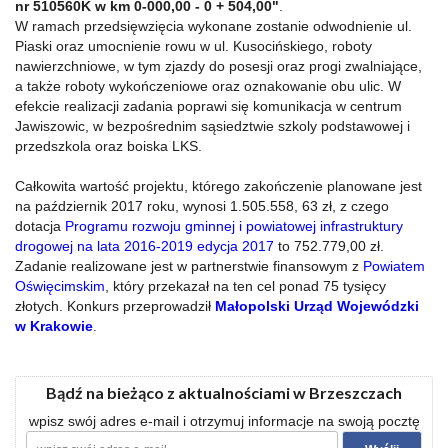
nr 510560K w km 0-000,00 - 0 + 504,00"
.
W ramach przedsięwzięcia wykonane zostanie odwodnienie ul.
Piaski oraz umocnienie rowu w ul. Kusocińskiego, roboty
nawierzchniowe, w tym zjazdy do posesji oraz progi zwalniające,
a także roboty wykończeniowe oraz oznakowanie obu ulic. W
efekcie realizacji zadania poprawi się komunikacja w centrum
Jawiszowic, w bezpośrednim sąsiedztwie szkoly podstawowej i
przedszkola oraz boiska LKS.
Całkowita wartość projektu, którego zakończenie planowane jest
na październik 2017 roku, wynosi 1.505.558, 63 zł, z czego
dotacja
Programu rozwoju gminnej i powiatowej infrastruktury
drogowej na lata 2016-2019 edycja 2017
to 752.779,00 zł.
Zadanie realizowane jest w partnerstwie finansowym z
Powiatem
Oświęcimskim
, który przekazał na ten cel ponad 75 tysięcy
złotych. Konkurs przeprowadził
Małopolski Urząd Wojewódzki
w Krakowie
.
Bądź na bieżąco z aktualnościami w Brzeszczach
wpisz swój adres e-mail i otrzymuj informacje na swoją pocztę