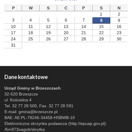
P
W
S
C
P
S
N
1
2
3
4
5
6
7
8
9
10
11
12
13
14
15
16
17
18
19
20
21
22
23
24
25
26
27
28
29
30
31
Dane kontaktowe
Urząd Gminy w Brzeszczach
32-620 Brzeszcze
ul. Kościelna 4
Tel. 32 77 28 500, Fax. 32 77 28 591
E-mail:
gmina@brzeszcze.pl
BAE: AE:PL-78246-34458-HSBWB-10
Elektroniczna skrzynka podawcza (http://epuap.gov.pl):
/6m973oagob/skrytka