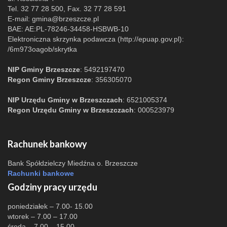
Tel. 32 77 28 500, Fax. 32 77 28 591
E-mail:
gmina@brzeszcze.pl
BAE: AE:PL-78246-34458-HSBWB-10
Elektroniczna skrzynka podawcza (http://epuap.gov.pl):
/6m973oagob/skrytka
NIP Gminy Brzeszcze
: 5492197470
Regon Gminy Brzeszcze
: 356305070
NIP Urzędu Gminy w Brzeszczach
: 6521005374
Regon Urzędu Gminy w Brzeszczach
: 000523979
Rachunek bankowy
Bank Spółdzielczy Miedźna o. Brzeszcze
Rachunki bankowe
Godziny pracy urzędu
poniedziałek – 7.00- 15.00
wtorek – 7.00 – 17.00
środa – 7.00 – 15.00