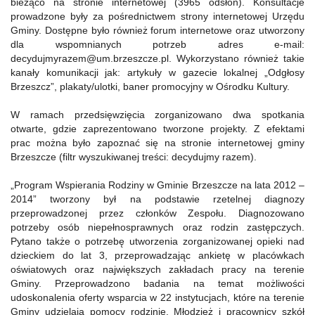
bieżąco na stronie internetowej (3965 odsłon). Konsultacje
prowadzone były za pośrednictwem strony internetowej Urzędu
Gminy. Dostępne było również forum internetowe oraz utworzony
dla wspomnianych potrzeb adres e-mail:
decydujmyrazem@um.brzeszcze.pl
. Wykorzystano również takie
kanały komunikacji jak: artykuły w gazecie lokalnej „Odgłosy
Brzeszcz”, plakaty/ulotki, baner promocyjny w Ośrodku Kultury.
W ramach przedsięwzięcia zorganizowano dwa spotkania
otwarte, gdzie zaprezentowano tworzone projekty. Z efektami
prac można było zapoznać się na stronie internetowej gminy
Brzeszcze (filtr wyszukiwanej treści: decydujmy razem).
„Program Wspierania Rodziny w Gminie Brzeszcze na lata 2012 –
2014” tworzony był na podstawie rzetelnej diagnozy
przeprowadzonej przez członków Zespołu. Diagnozowano
potrzeby osób niepełnosprawnych oraz rodzin zastępczych.
Pytano także o potrzebę utworzenia zorganizowanej opieki nad
dzieckiem do lat 3, przeprowadzając ankietę w placówkach
oświatowych oraz największych zakładach pracy na terenie
Gminy. Przeprowadzono badania na temat możliwości
udoskonalenia oferty wsparcia w 22 instytucjach, które na terenie
Gminy udzielają pomocy rodzinie. Młodzież i pracownicy szkół