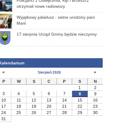
Policjanci z Oświęcimia, Kęt i Brzeszcz
otrzymali nowe radiowozy
Wyjątkowy jubielusz - setne urodziny pani
Marii
17 sierpnia Urząd Gminy będzie nieczynny
Kalendarium
«
»
Sierpień 2026
P
W
S
C
P
S
N
1
2
3
4
5
6
7
8
9
10
11
12
13
14
15
16
17
18
19
20
21
22
23
24
25
26
27
28
29
30
31