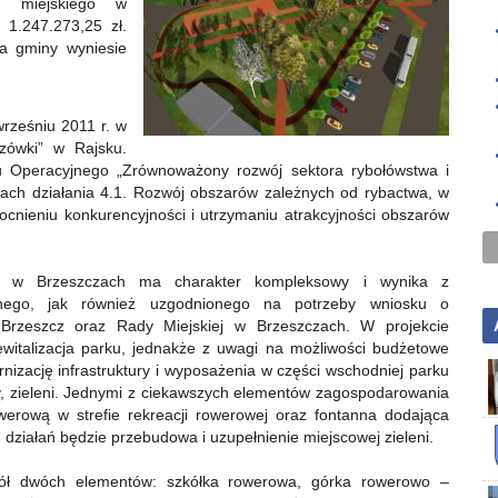
u miejskiego w
 1.247.273,25 zł.
la gminy wyniesie
wrześniu 2011 r. w
zówki” w Rajsku.
mu Operacyjnego „Zrównoważony rozwój sektora rybołówstwa i
ch działania 4.1. Rozwój obszarów zależnych od rybactwa, w
mocnieniu konkurencyjności i utrzymaniu atrakcyjności obszarów
go w Brzeszczach ma charakter kompleksowy i wynika z
nego, jak również uzgodnionego na potrzeby wniosku o
 Brzeszcz oraz Rady Miejskiej w Brzeszczach. W projekcie
italizacja parku, jednakże z uwagi na możliwości budżetowe
izację infrastruktury i wyposażenia w części wschodniej parku
ury, zieleni. Jednymi z ciekawszych elementów zagospodarowania
erową w strefie rekreacji rowerowej oraz fontanna dodająca
w. działań będzie przebudowa i uzupełnienie miejscowej zieleni.
pół dwóch elementów: szkółka rowerowa, górka rowerowo –