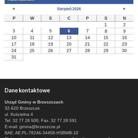
«
»
Sierpień 2026
P
W
S
C
P
S
N
1
2
3
4
5
6
7
8
9
10
11
12
13
14
15
16
17
18
19
20
21
22
23
24
25
26
27
28
29
30
31
Dane kontaktowe
Urząd Gminy w Brzeszczach
32-620 Brzeszcze
ul. Kościelna 4
Tel. 32 77 28 500, Fax. 32 77 28 591
E-mail:
gmina@brzeszcze.pl
BAE: AE:PL-78246-34458-HSBWB-10