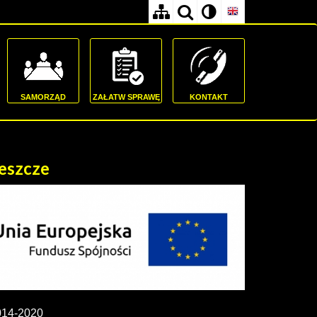
SAMORZĄD
ZAŁATW SPRAWĘ
KONTAKT
zeszcze
2014-2020