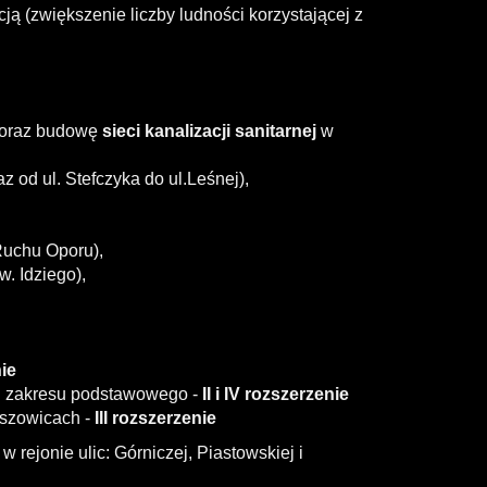
ą (zwiększenie liczby ludności korzystającej z
oraz budowę
sieci kanalizacji sanitarnej
w
z od ul. Stefczyka do ul.Leśnej),
Ruchu Oporu),
w. Idziego),
ie
cji zakresu podstawowego -
II i IV rozszerzenie
iszowicach -
III rozszerzenie
rejonie ulic: Górniczej, Piastowskiej i