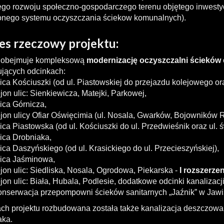
ego rozwoju społeczno-gospodarczego terenu objętego inwestycj
onego systemu oczyszczania ściekow komunalnych).
es rzeczowy projektu:
t obejmuje kompleksową
modernizację oczyszczalni ścieków
ujących odcinkach:
lica Kościuszki (od ul. Piastowskiej do przejazdu kolejowego ora
ejon ulic: Sienkiewicza, Matejki, Parkowej,
lica Górnicza,
ejon ulicy Ofiar Oświęcimia (ul. Nosala, Gwarków, Bojowników 
lica Piastowska (od ul. Kościuszki do ul. Przedwieśnik oraz ul. ś
lica Drobniaka,
lica Daszyńskiego (od ul. Krasickiego do ul. Przecieszyńskiej),
lica Jaśminowa,
ejon ulic: Siedliska, Nosala, Ogrodowa, Piekarska -
I rozszerzen
ejon ulic: Biała, Hubala, Podlesie, dodatkowe odcinki kanaliza
onserwacja przepompowni ścieków sanitarnych „Jaźnik” w Jaw
h projektu rozbudowana została także kanalizacja deszczowa w 
aka.