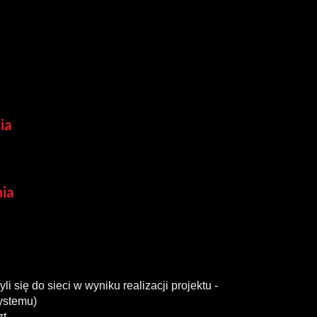
y
ia
nia
i się do sieci w wyniku realizacji projektu -
ystemu)
t.