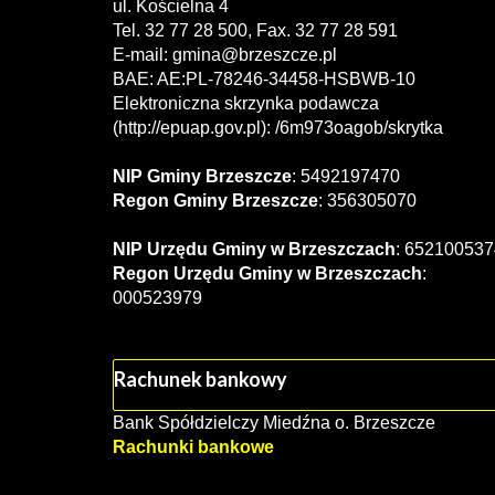
ul. Kościelna 4
Tel. 32 77 28 500, Fax. 32 77 28 591
E-mail:
gmina@brzeszcze.pl
BAE: AE:PL-78246-34458-HSBWB-10
Elektroniczna skrzynka podawcza
(http://epuap.gov.pl): /6m973oagob/skrytka
NIP Gminy Brzeszcze
: 5492197470
Regon Gminy Brzeszcze
: 356305070
NIP Urzędu Gminy w Brzeszczach
: 652100537
Regon Urzędu Gminy w Brzeszczach
:
000523979
Rachunek bankowy
Bank Spółdzielczy Miedźna o. Brzeszcze
Rachunki bankowe