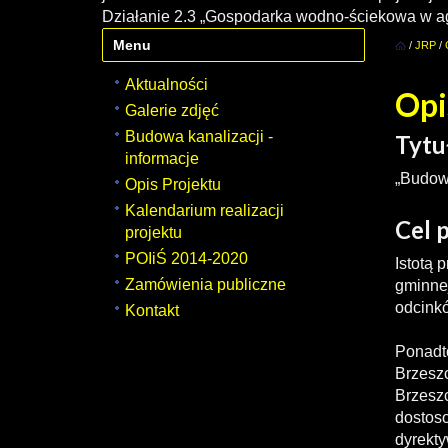
Działanie 2.3 „Gospodarka wodno-ściekowa w a
Menu
/
JRP
/
Aktualności
Opi
Galerie zdjęć
Budowa kanalizacji -
Tytu
informacje
„Budowa
Opis Projektu
Kalendarium realizacji
Cel 
projektu
POIiŚ 2014-2020
Istotą 
Zamówienia publiczne
gminnej
odcinkó
Kontakt
Ponadto
Brzesz
Brzeszc
dostos
dyrekty