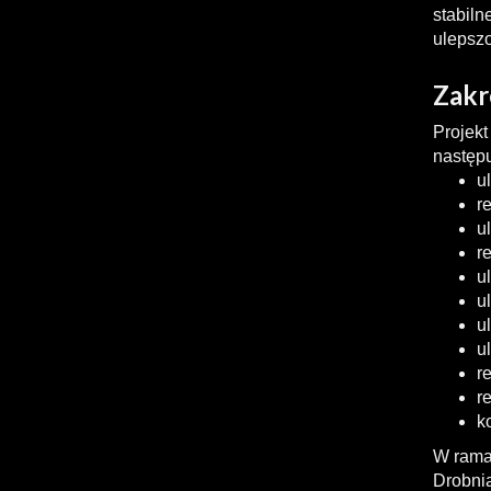
stabiln
ulepsz
Zakr
Projek
następ
u
r
u
r
u
u
u
u
r
r
k
W ramac
Drobni