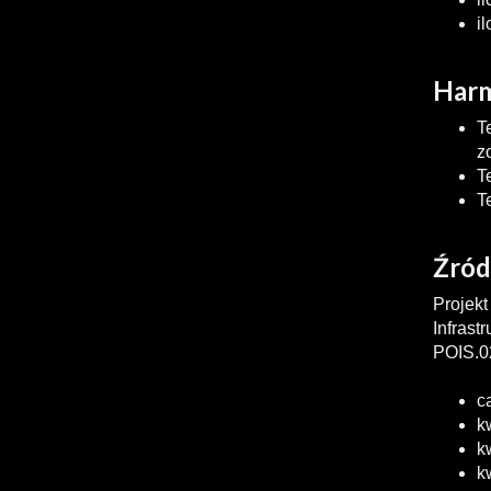
i
Harm
T
z
T
T
Źród
Projekt
Infrast
POIS.02
c
k
k
k