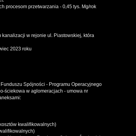
 procesom przetwarzania - 0,45 tys. Mg/rok
analizacji w rejonie ul. Piastowskiej, która
wiec 2023 roku
ch Funduszu Spójności - Programu Operacyjnego
dno-ściekowa w aglomeracjach - umowa nr
 aneksami:
kosztów kwalifikowalnych)
walifikowalnych)