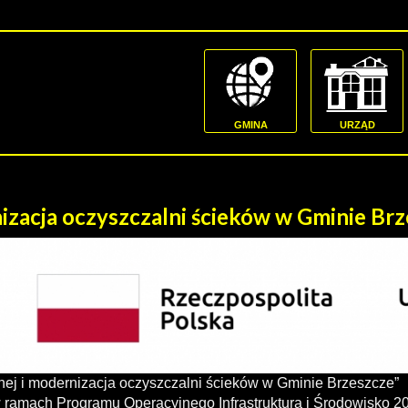
GMINA
URZĄD
nizacja oczyszczalni ścieków w Gminie Br
rnej i modernizacja oczyszczalni ścieków w Gminie Brzeszcze”
w ramach Programu Operacyjnego Infrastruktura i Środowisko 