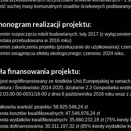
lość suchej masy komunalnych osadów ściekowych poddawanych
onogram realizacji projektu:
ermin rozpoczęcia robót budowlanych: luty 2017 (z wyłączeniem k
ostała przebudowana w 2016 roku)
ermin zakończenia projektu (przekazanie do użytkowania): czer
ermin osiągnięcia efektu ekologicznego: czerwiec 2024 roku.
ła finansowania projektu:
 jest współfinansowany ze środków Unii Europejskiej w rama
ruktura i Środowisko 2014-2020, działanie 2.3 Gospodarka wo
.03.00-00-0031/16-00 z dnia 6 października 2016 roku wraz z
ałkowita wartość projektu: 58.925.548,24 zł
wota kosztów kwalifikowalnych: 47.546.976,24 zł
wota wydatków kwalifikowalnych: 35.660.232,18 zł (75% kwoty 
wota dofinansowania: 30.311.197,32 zł (85% kwoty wydatków k