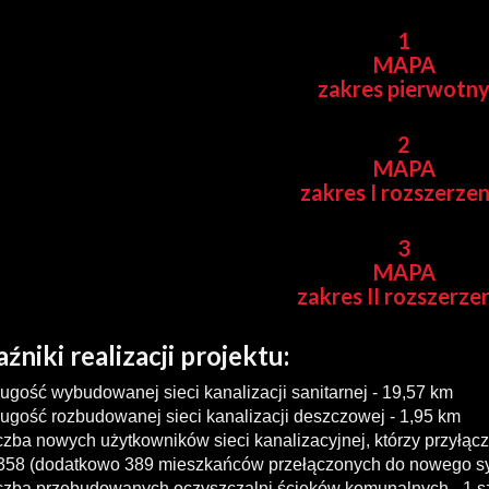
1
MAPA
zakres pierwotn
2
MAPA
zakres I rozszerzen
3
MAPA
zakres II rozszerze
niki realizacji projektu:
ługość wybudowanej sieci kanalizacji sanitarnej - 19,57 km
ługość rozbudowanej sieci kanalizacji deszczowej - 1,95 km
iczba nowych użytkowników sieci kanalizacyjnej, którzy przyłączyl
358 (dodatkowo 389 mieszkańców przełączonych do nowego s
iczba przebudowanych oczyszczalni ścieków komunalnych - 1 sz