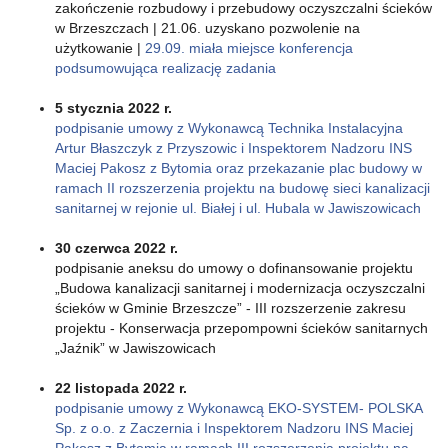
zakończenie rozbudowy i przebudowy oczyszczalni ścieków
w Brzeszczach | 21.06. uzyskano pozwolenie na
użytkowanie |
29.09. miała miejsce konferencja
podsumowująca realizację zadania
5 stycznia 2022 r.
podpisanie umowy z Wykonawcą Technika Instalacyjna
Artur Błaszczyk z Przyszowic i Inspektorem Nadzoru INS
Maciej Pakosz z Bytomia oraz przekazanie plac budowy w
ramach II rozszerzenia projektu na budowę sieci kanalizacji
sanitarnej w rejonie ul. Białej i ul. Hubala w Jawiszowicach
30 czerwca 2022 r.
podpisanie aneksu do umowy o dofinansowanie projektu
„Budowa kanalizacji sanitarnej i modernizacja oczyszczalni
ścieków w Gminie Brzeszcze” - III rozszerzenie zakresu
projektu - Konserwacja przepompowni ścieków sanitarnych
„Jaźnik” w Jawiszowicach
22 listopada 2022 r.
podpisanie umowy z Wykonawcą EKO-SYSTEM- POLSKA
Sp. z o.o. z Zaczernia i Inspektorem Nadzoru INS Maciej
Pakosz z Bytomia w ramach III rozszerzenia projektu na