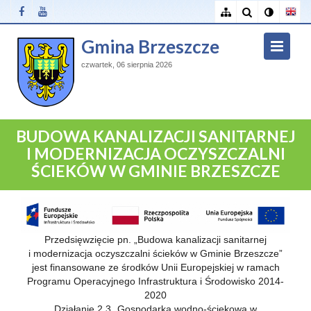
Gmina Brzeszcze
czwartek, 06 sierpnia 2026
BUDOWA KANALIZACJI SANITARNEJ
I MODERNIZACJA OCZYSZCZALNI
ŚCIEKÓW W GMINIE BRZESZCZE
Przedsięwzięcie pn. „Budowa kanalizacji sanitarnej
i modernizacja oczyszczalni ścieków w Gminie Brzeszcze”
jest finansowane ze środków Unii Europejskiej w ramach
Programu Operacyjnego Infrastruktura i Środowisko 2014-
2020
Działanie 2.3 „Gospodarka wodno-ściekowa w