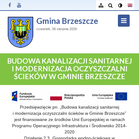
Gmina Brzeszcze
czwartek, 06 sierpnia 2026
BUDOWA KANALIZACJI SANITARNEJ
I MODERNIZACJA OCZYSZCZALNI
ŚCIEKÓW W GMINIE BRZESZCZE
Przedsięwzięcie pn. „Budowa kanalizacji sanitarnej
i modernizacja oczyszczalni ścieków w Gminie Brzeszcze”
jest finansowane ze środków Unii Europejskiej w ramach
Programu Operacyjnego Infrastruktura i Środowisko 2014-
2020
Działanie 2.3 „Gospodarka wodno-ściekowa w