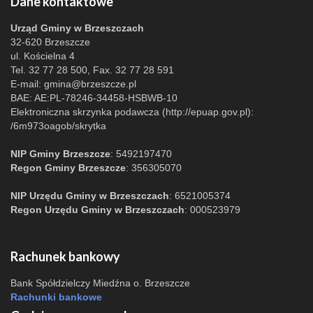
Dane kontaktowe
Urząd Gminy w Brzeszczach
32-620 Brzeszcze
ul. Kościelna 4
Tel. 32 77 28 500, Fax. 32 77 28 591
E-mail:
gmina@brzeszcze.pl
BAE: AE:PL-78246-34458-HSBWB-10
Elektroniczna skrzynka podawcza (http://epuap.gov.pl):
/6m973oagob/skrytka
NIP Gminy Brzeszcze
: 5492197470
Regon Gminy Brzeszcze
: 356305070
NIP Urzędu Gminy w Brzeszczach
: 6521005374
Regon Urzędu Gminy w Brzeszczach
: 000523979
Rachunek bankowy
Bank Spółdzielczy Miedźna o. Brzeszcze
Rachunki bankowe