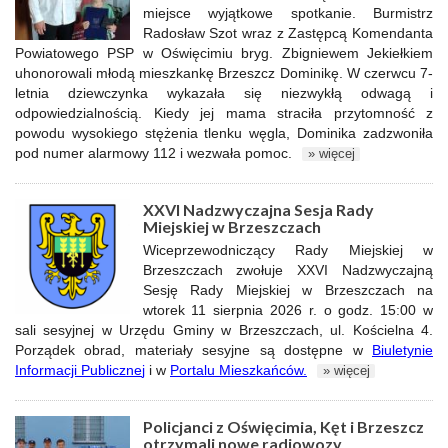
miejsce wyjątkowe spotkanie. Burmistrz
Radosław Szot wraz z Zastępcą Komendanta
Powiatowego PSP w Oświęcimiu bryg. Zbigniewem Jekiełkiem
uhonorowali młodą mieszkankę Brzeszcz Dominikę. W czerwcu 7-
letnia dziewczynka wykazała się niezwykłą odwagą i
odpowiedzialnością. Kiedy jej mama straciła przytomność z
powodu wysokiego stężenia tlenku węgla, Dominika zadzwoniła
pod numer alarmowy 112 i wezwała pomoc.
» więcej
XXVI Nadzwyczajna Sesja Rady
Miejskiej w Brzeszczach
Wiceprzewodniczący Rady Miejskiej w
Brzeszczach zwołuje XXVI Nadzwyczajną
Sesję Rady Miejskiej w Brzeszczach na
wtorek 11 sierpnia 2026 r. o godz. 15:00 w
sali sesyjnej w Urzędu Gminy w Brzeszczach, ul. Kościelna 4.
Porządek obrad, materiały sesyjne są dostępne w
Biuletynie
Informacji Publiczne
j
i w
Portalu Mieszkańców
.
» więcej
Policjanci z Oświęcimia, Kęt i Brzeszcz
otrzymali nowe radiowozy