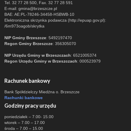
Tel. 32 77 28 500, Fax. 32 77 28 591
E-mail:
gmina@brzeszcze.pl
BAE: AE:PL-78246-34458-HSBWB-10
Elektroniczna skrzynka podawcza (http://epuap.gov.pl):
/6m973oagob/skrytka
NIP Gminy Brzeszcze
: 5492197470
Regon Gminy Brzeszcze
: 356305070
NIP Urzędu Gminy w Brzeszczach
: 6521005374
Regon Urzędu Gminy w Brzeszczach
: 000523979
Rachunek bankowy
Bank Spółdzielczy Miedźna o. Brzeszcze
Rachunki bankowe
Godziny pracy urzędu
poniedziałek – 7.00- 15.00
wtorek – 7.00 – 17.00
środa – 7.00 – 15.00