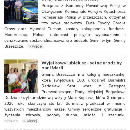
Policjanci z Komendy Powiatowej Policji w
Oświęcimiu, Komisariatu Policji w Kętach oraz
Komisariatu Policji w Brzeszczach, otrzymali
trzy nowe radiowozy. Dwie Toyoty Corolle
Cross oraz Hyundai Tucson, zostały zakupione z funduszu
Modernizacji Policji, natomiast policyjne wyposażenie i
oznakowanie zostało sfinansowane z budżetu Gmin, w tym Gminy
Brzeszcze.
» więcej
Wyjątkowy jubielusz - setne urodziny
pani Marii
Gmina Brzeszcze ma kolejną mieszkankę,
która świętowała 100. urodziny! Burmistrz
Radosław Szot wraz z Zastępcą
Przewodniczącej Rady Miejskiej Bogusławą
Dudzic złożyli urodzinową wizytę Marii Kopiasz, która 3 sierpnia
2026 roku skończyła sto lat! Burmistrz przekazał w imieniu
wszystkich mieszkańców naszej Gminy serdeczne gratulacje i
życzenia zdrowia, pogody ducha, miłości i szacunku
bliskich.
» więcej