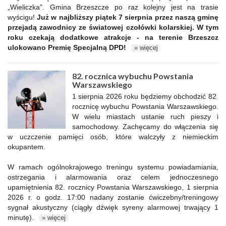
„Wieliczka”. Gmina Brzeszcze po raz kolejny jest na trasie
wyścigu!
Już w najbliższy piątek 7 sierpnia przez naszą gminę
przejadą zawodnicy ze światowej czołówki kolarskiej. W tym
roku czekają dodatkowe atrakcje - na terenie Brzeszcz
ulokowano Premię Specjalną DPD!
» więcej
82. rocznica wybuchu Powstania
Warszawskiego
1 sierpnia 2026 roku będziemy obchodzić 82.
rocznicę wybuchu Powstania Warszawskiego.
W wielu miastach ustanie ruch pieszy i
samochodowy. Zachęcamy do włączenia się
w uczczenie pamięci osób, które walczyły z niemieckim
okupantem.
W ramach ogólnokrajowego treningu systemu powiadamiania,
ostrzegania i alarmowania oraz celem jednoczesnego
upamiętnienia 82. rocznicy Powstania Warszawskiego, 1 sierpnia
2026 r. o godz. 17:00 nadany zostanie ćwiczebny/treningowy
sygnał akustyczny (ciągły dźwięk syreny alarmowej trwający 1
minutę).
» więcej