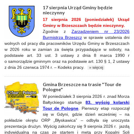
17 sierpnia Urząd Gminy będzie
nieczynny
17 sierpnia 2026 (poniedziałek) Urząd
Gminy w Brzeszczach będzie nieczynny.
Zgodnie z
Zarządzeniem nr 23/2026
Burmistrza Brzeszcz
w sprawie ustalenia dni
wolnych od pracy dla pracowników Urzędu Gminy w Brzeszczach
w 2026 roku w zamian za święta przypadające w soboty, n
a
podstawie art. 33 ust. 3 ustawy z dnia 8 marca 1990 r
o samorządzie gminnym oraz na podstawie art. 130 § 1, 2 ustawy
z dnia 26 czerwca 1974 r. – Kodeks pracy.
» więcej
Gmina Brzeszcze na trasie "Tour de
Pologne"
W poniedziałek 3 sierpnia 2026 r. znad Morza
Bałtyckiego startuje
83. wyścig kolarski
Tour de Pologne
. Pierwszy etap rozpoczął
się w Gdyni, gdzie dzień wcześniej – na
pokładzie okrętu ORP „Błyskawica” – odbyła się uroczysta
prezentacja drużyn. Wyścig zakończy się 9 sierpnia 2026 r. jazdą
indywidualną na czas ze startem i metą przy Kopalni Soli