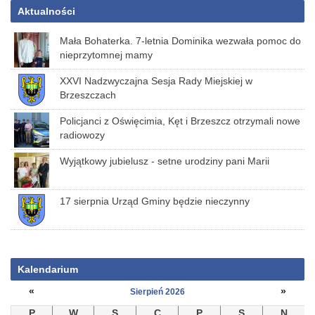
Aktualności
Mała Bohaterka. 7-letnia Dominika wezwała pomoc do
nieprzytomnej mamy
XXVI Nadzwyczajna Sesja Rady Miejskiej w
Brzeszczach
Policjanci z Oświęcimia, Kęt i Brzeszcz otrzymali nowe
radiowozy
Wyjątkowy jubielusz - setne urodziny pani Marii
17 sierpnia Urząd Gminy będzie nieczynny
Kalendarium
«
»
Sierpień 2026
P
W
S
C
P
S
N