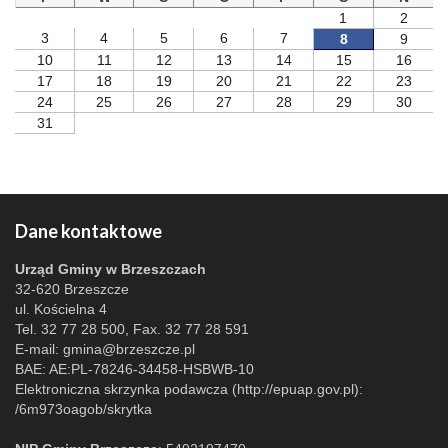
1
2
3
4
5
6
7
8
9
10
11
12
13
14
15
16
17
18
19
20
21
22
23
24
25
26
27
28
29
30
31
Dane kontaktowe
Urząd Gminy w Brzeszczach
32-620 Brzeszcze
ul. Kościelna 4
Tel. 32 77 28 500, Fax. 32 77 28 591
E-mail:
gmina@brzeszcze.pl
BAE: AE:PL-78246-34458-HSBWB-10
Elektroniczna skrzynka podawcza (http://epuap.gov.pl):
/6m973oagob/skrytka