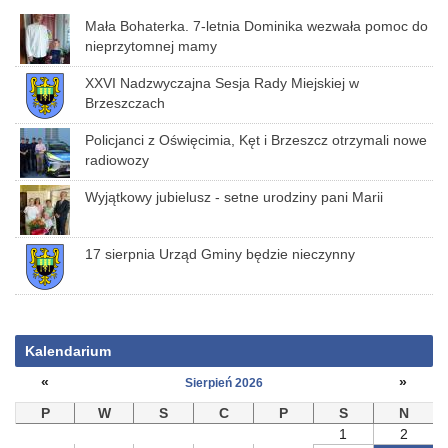
Mała Bohaterka. 7-letnia Dominika wezwała pomoc do
nieprzytomnej mamy
XXVI Nadzwyczajna Sesja Rady Miejskiej w
Brzeszczach
Policjanci z Oświęcimia, Kęt i Brzeszcz otrzymali nowe
radiowozy
Wyjątkowy jubielusz - setne urodziny pani Marii
17 sierpnia Urząd Gminy będzie nieczynny
Kalendarium
«
»
Sierpień 2026
P
W
S
C
P
S
N
1
2