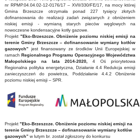
nr RPMP.04.04.02-12-0176/17 – XVII/330/FE/17, na mocy której
Gmina Brzeszcze otrzymała ponad 227 tysięcy złotych
dofinansowania do realizacji zadań związanych z obniżeniem
niskiej emisji - wymianą starych pieców węglowych na
nowoczesne kondensacyjne kotły gazowe.
Projekt
"Eko-Brzeszcze. Obniżenie poziomu niskiej emisji na
terenie Gminy Brzeszcze – dofinansowanie wymiany kotłów
gazowych”
jest finansowany ze środków Unii Europejskiej w
ramach
Regionalnego Programu Operacyjnego Województwa
Małopolskiego na lata 2014-2020,
4 Oś priorytetowa
Regionalna polityka energetyczna, Działanie 4.4 Redukcja emisji
zanieczyszczeń do powietrza, Poddziałanie 4.4.2 Obniżenie
poziomu niskiej emisji – SPR.
Projekt
"Eko-Brzeszcze. Obniżenie poziomu niskiej emisji na
terenie Gminy Brzeszcze – dofinansowanie wymiany kotłów
gazowych”
w lutym br. został zgłoszony do konkursu