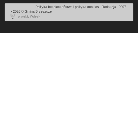
Odsłon: 6147 | |
Polityka bezpieczeństwa i polityka cookies
|
Redakcja
|
2007
- 2026 © Gmina Brzeszcze
projekt: Wdesk