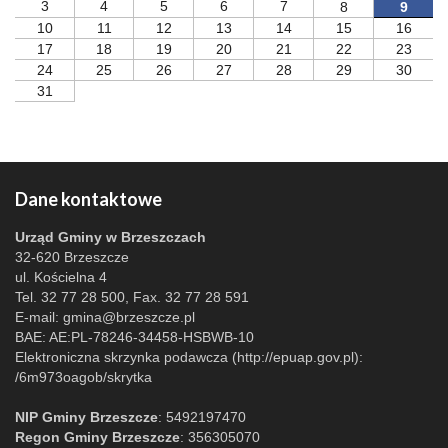
3
4
5
6
7
8
9
10
11
12
13
14
15
16
17
18
19
20
21
22
23
24
25
26
27
28
29
30
31
Dane kontaktowe
Urząd Gminy w Brzeszczach
32-620 Brzeszcze
ul. Kościelna 4
Tel. 32 77 28 500, Fax. 32 77 28 591
E-mail:
gmina@brzeszcze.pl
BAE: AE:PL-78246-34458-HSBWB-10
Elektroniczna skrzynka podawcza (http://epuap.gov.pl):
/6m973oagob/skrytka
NIP Gminy Brzeszcze
: 5492197470
Regon Gminy Brzeszcze
: 356305070