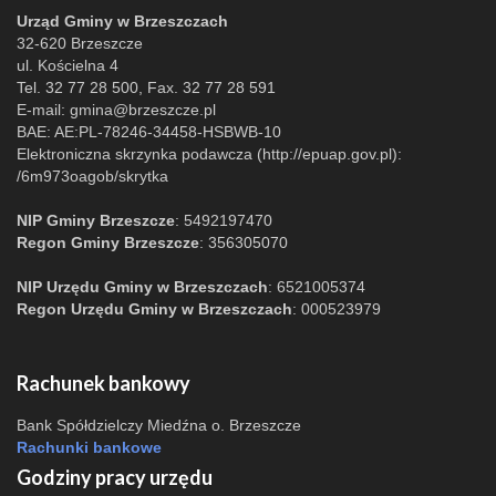
Urząd Gminy w Brzeszczach
32-620 Brzeszcze
ul. Kościelna 4
Tel. 32 77 28 500, Fax. 32 77 28 591
E-mail:
gmina@brzeszcze.pl
BAE: AE:PL-78246-34458-HSBWB-10
Elektroniczna skrzynka podawcza (http://epuap.gov.pl):
/6m973oagob/skrytka
NIP Gminy Brzeszcze
: 5492197470
Regon Gminy Brzeszcze
: 356305070
NIP Urzędu Gminy w Brzeszczach
: 6521005374
Regon Urzędu Gminy w Brzeszczach
: 000523979
Rachunek bankowy
Bank Spółdzielczy Miedźna o. Brzeszcze
Rachunki bankowe
Godziny pracy urzędu