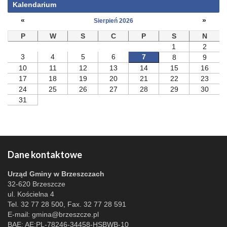
Kalendarium
«
»
Sierpień 2026
P
W
S
C
P
S
N
1
2
3
4
5
6
7
8
9
10
11
12
13
14
15
16
17
18
19
20
21
22
23
24
25
26
27
28
29
30
31
Dane kontaktowe
Urząd Gminy w Brzeszczach
32-620 Brzeszcze
ul. Kościelna 4
Tel. 32 77 28 500, Fax. 32 77 28 591
E-mail:
gmina@brzeszcze.pl
BAE: AE:PL-78246-34458-HSBWB-10