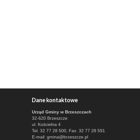
Dane kontaktowe
Urząd Gminy w Brzeszczach
32-620 Brzeszcze
ul. Kościelna 4
Tel. 32 77 28 500, Fax. 32 77 28 591
E-mail:
gmina@brzeszcze.pl