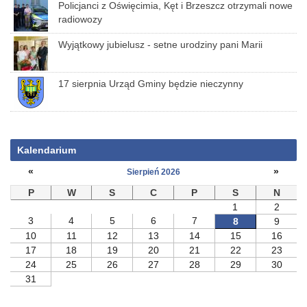
Policjanci z Oświęcimia, Kęt i Brzeszcz otrzymali nowe
radiowozy
Wyjątkowy jubielusz - setne urodziny pani Marii
17 sierpnia Urząd Gminy będzie nieczynny
Kalendarium
«
»
Sierpień 2026
P
W
S
C
P
S
N
1
2
3
4
5
6
7
8
9
10
11
12
13
14
15
16
17
18
19
20
21
22
23
24
25
26
27
28
29
30
31