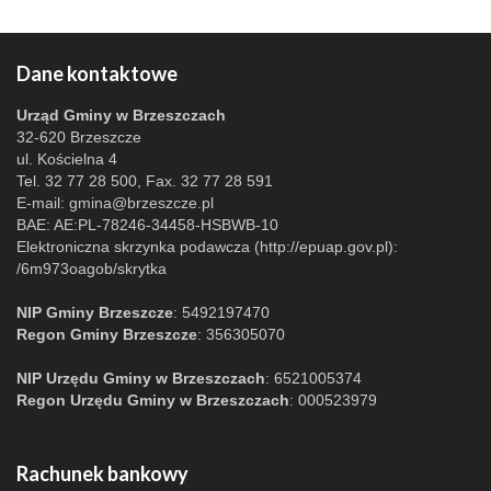
Dane kontaktowe
Urząd Gminy w Brzeszczach
32-620 Brzeszcze
ul. Kościelna 4
Tel. 32 77 28 500, Fax. 32 77 28 591
E-mail:
gmina@brzeszcze.pl
BAE: AE:PL-78246-34458-HSBWB-10
Elektroniczna skrzynka podawcza (http://epuap.gov.pl):
/6m973oagob/skrytka
NIP Gminy Brzeszcze
: 5492197470
Regon Gminy Brzeszcze
: 356305070
NIP Urzędu Gminy w Brzeszczach
: 6521005374
Regon Urzędu Gminy w Brzeszczach
: 000523979
Rachunek bankowy