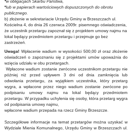
*
w obligacjach Skarbu Państwa,
*
lub w papierach wartościowych dopuszczonych do obrotu
publicznego.
b) złożenie w sekretariacie Urzędu Gminy w Brzeszczach ul.
Kościelna 4, do dnia 26 czerwca 2009r. pisemnego oświadczenia,
że uczestnik przetargu zapoznał się z projektem umowy najmu na
lokal będący przedmiotem przetargu i przejmuje go bez
zastrzeżeń.
Uwaga!
Wpłacenie wadium w wysokości 500,00 zł oraz złożenie
oświadczeń o zapoznaniu się z projektami umów upoważnia do
wzięcia udziału w obu przetargach.
Wpłacone wadium zostanie zwrócone uczestnikom przetargu nie
później niż przed upływem 3 dni od dnia zamknięcia lub
odwołania przetargu, za wyjątkiem uczestnika, który przetarg
wygra, a wpłacone przez niego wadium zostanie zwrócone po
podpisaniu umowy najmu na lokal będący przedmiotem
przetargu. W przypadku uchylenia się osoby, która przetarg wygra
od podpisania umowy najmu,
wpłacone wadium przepada na rzecz Gminy Brzeszcze.
Szczegółowe informacje na temat przetargów można uzyskać w
Wydziale Mienia Komunalnego, Urzędu Gminy w Brzeszczach ul.