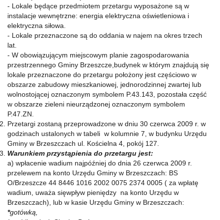
- Lokale będące przedmiotem przetargu wyposażone są w
instalacje wewnętrzne: energia elektryczna oświetleniowa i
elektryczna siłowa.
- Lokale przeznaczone są do oddania w najem na okres trzech
lat.
- W obowiązującym miejscowym planie zagospodarowania
przestrzennego Gminy Brzeszcze,budynek w którym znajdują się
lokale przeznaczone do przetargu położony jest częściowo w
obszarze zabudowy mieszkaniowej, jednorodzinnej zwartej lub
wolnostojącej oznaczonym symbolem P.43.143, pozostała część
w obszarze zieleni nieurządzonej oznaczonym symbolem
P.47.ZN.
Przetargi zostaną przeprowadzone w dniu 30 czerwca 2009 r. w
godzinach ustalonych w tabeli w kolumnie 7, w budynku Urzędu
Gminy w Brzeszczach ul. Kościelna 4, pokój 127.
Warunkiem przystąpienia do przetargu jest:
a) wpłacenie wadium najpóźniej do dnia 26 czerwca 2009 r.
przelewem na konto Urzędu Gminy w Brzeszczach: BS
O/Brzeszcze 44 8446 1016 2002 0075 2374 0005 ( za wpłatę
wadium, uważa sięwpływ pieniędzy na konto Urzędu w
Brzeszczach), lub w kasie Urzędu Gminy w Brzeszczach:
*
gotówką,