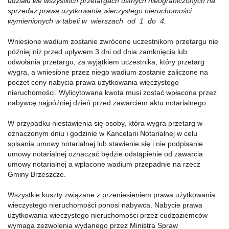
udziału we wszystkich przetargach ustnych nieograniczonych na
sprzedaż prawa użytkowania wieczystego nieruchomości
wymienionych w tabeli w wierszach od 1 do 4.
Wniesione wadium zostanie zwrócone uczestnikom przetargu nie
później niż przed upływem 3 dni od dnia zamknięcia lub
odwołania przetargu, za wyjątkiem uczestnika, który przetarg
wygra, a wniesione przez niego wadium zostanie zaliczone na
poczet ceny nabycia prawa użytkowania wieczystego
nieruchomości. Wylicytowana kwota musi zostać wpłacona przez
nabywcę najpóźniej dzień przed zawarciem aktu notarialnego.
W przypadku niestawienia się osoby, która wygra przetarg w
oznaczonym dniu i godzinie w Kancelarii Notarialnej w celu
spisania umowy notarialnej lub stawienie się i nie podpisanie
umowy notarialnej oznaczać będzie odstąpienie od zawarcia
umowy notarialnej a wpłacone wadium przepadnie na rzecz
Gminy Brzeszcze.
Wszystkie koszty związane z przeniesieniem prawa użytkowania
wieczystego nieruchomości ponosi nabywca. Nabycie prawa
użytkowania wieczystego nieruchomości przez cudzoziemców
wymaga zezwolenia wydanego przez Ministra Spraw