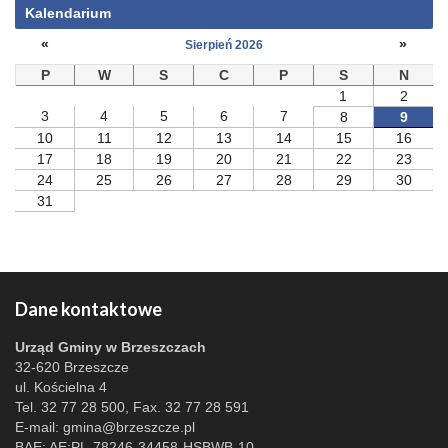
Kalendarium
«
»
Sierpień 2026
P
W
S
C
P
S
N
1
2
3
4
5
6
7
8
9
10
11
12
13
14
15
16
17
18
19
20
21
22
23
24
25
26
27
28
29
30
31
Dane kontaktowe
Urząd Gminy w Brzeszczach
32-620 Brzeszcze
ul. Kościelna 4
Tel. 32 77 28 500, Fax. 32 77 28 591
E-mail:
gmina@brzeszcze.pl
BAE: AE:PL-78246-34458-HSBWB-10