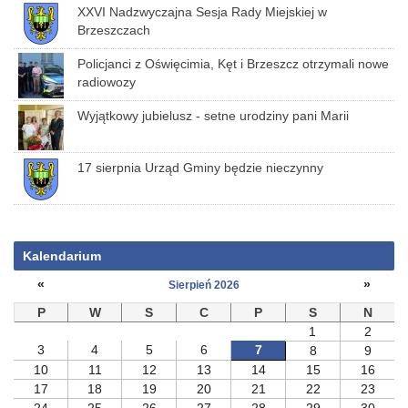
XXVI Nadzwyczajna Sesja Rady Miejskiej w
Brzeszczach
Policjanci z Oświęcimia, Kęt i Brzeszcz otrzymali nowe
radiowozy
Wyjątkowy jubielusz - setne urodziny pani Marii
17 sierpnia Urząd Gminy będzie nieczynny
Kalendarium
«
»
Sierpień 2026
P
W
S
C
P
S
N
1
2
3
4
5
6
7
8
9
10
11
12
13
14
15
16
17
18
19
20
21
22
23