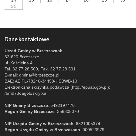
24
25
26
27
28
29
30
31
Dane kontaktowe
Urząd Gminy w Brzeszczach
32-620 Brzeszcze
ul. Kościelna 4
Tel. 32 77 28 500, Fax. 32 77 28 591
E-mail:
gmina@brzeszcze.pl
BAE: AE:PL-78246-34458-HSBWB-10
Elektroniczna skrzynka podawcza (http://epuap.gov.pl):
/6m973oagob/skrytka
NIP Gminy Brzeszcze
: 5492197470
Regon Gminy Brzeszcze
: 356305070
NIP Urzędu Gminy w Brzeszczach
: 6521005374
Regon Urzędu Gminy w Brzeszczach
: 000523979