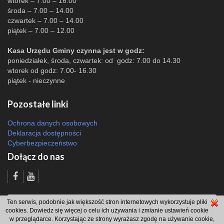
wtorek – 7.00 – 16.00
środa – 7.00 – 14.00
czwartek – 7.00 – 14.00
piątek – 7.00 – 12.00
Kasa Urzędu Gminy czynna jest w godz:
poniedziałek, środa, czwartek: od godz: 7.00 do 14.30
wtorek od godz: 7.00- 16.30
piątek - nieczynne
Pozostałe linki
Ochrona danych osobowych
Deklaracja dostępności
Cyberbezpieczeństwo
Dołącz do nas
Odsłon: 9498 | |
Polityka bezpieczeństwa i polityka cookies
|
Redakcja
|
2007
Ten serwis, podobnie jak większość stron internetowych wykorzystuje pliki
- 2026 © Gmina Brzeszcze
cookies. Dowiedz się więcej o celu ich używania i zmianie ustawień cookie
projekt: Wdesk
w przeglądarce. Korzystając ze strony wyrażasz zgodę na używanie cookie,