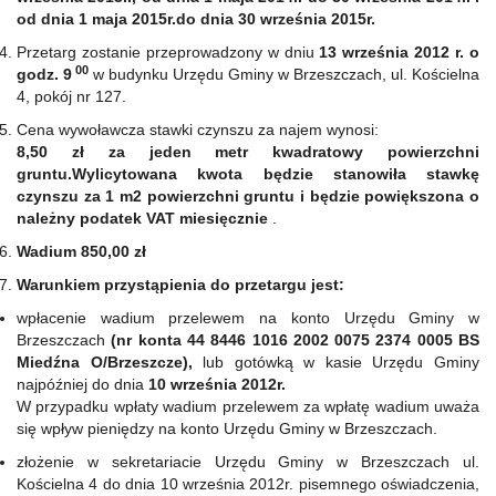
od dnia 1 maja 2015r.do dnia 30 września 2015r.
Przetarg zostanie przeprowadzony w dniu
13 września 2012 r. o
00
godz. 9
w budynku Urzędu Gminy w Brzeszczach, ul. Kościelna
4, pokój nr 127.
Cena wywoławcza stawki czynszu za najem wynosi:
8,50 zł za jeden metr kwadratowy powierzchni
gruntu.Wylicytowana kwota będzie stanowiła stawkę
czynszu za 1 m2 powierzchni gruntu i będzie powiększona o
należny podatek VAT miesięcznie
.
Wadium 850,00 zł
Warunkiem przystąpienia do przetargu jest:
wpłacenie wadium przelewem na konto Urzędu Gminy w
Brzeszczach
(nr konta 44 8446 1016 2002 0075 2374 0005 BS
Miedźna O/Brzeszcze),
lub gotówką w kasie Urzędu Gminy
najpóźniej do dnia
10 września 2012r.
W przypadku wpłaty wadium przelewem za wpłatę wadium uważa
się wpływ pieniędzy na konto Urzędu Gminy w Brzeszczach.
złożenie w sekretariacie Urzędu Gminy w Brzeszczach ul.
Kościelna 4 do dnia 10 września 2012r. pisemnego oświadczenia,