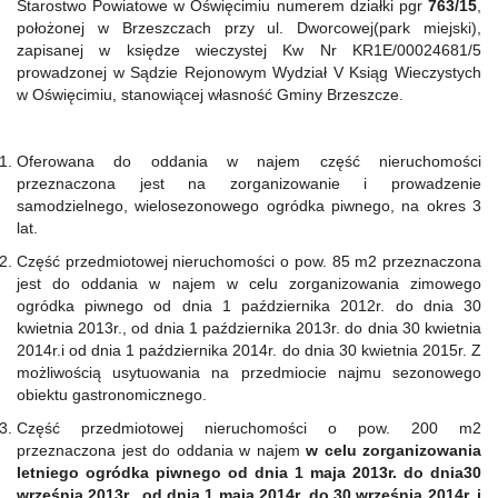
Starostwo Powiatowe w Oświęcimiu numerem działki pgr
763/15
,
położonej w Brzeszczach przy ul. Dworcowej(park miejski),
zapisanej w księdze wieczystej Kw Nr KR1E/00024681/5
prowadzonej w Sądzie Rejonowym Wydział V Ksiąg Wieczystych
w Oświęcimiu, stanowiącej własność Gminy Brzeszcze.
Oferowana do oddania w najem część nieruchomości
przeznaczona jest na zorganizowanie i prowadzenie
samodzielnego, wielosezonowego ogródka piwnego, na okres 3
lat.
Część przedmiotowej nieruchomości o pow. 85 m2 przeznaczona
jest do oddania w najem w celu zorganizowania zimowego
ogródka piwnego od dnia 1 października 2012r. do dnia 30
kwietnia 2013r., od dnia 1 października 2013r. do dnia 30 kwietnia
2014r.i od dnia 1 października 2014r. do dnia 30 kwietnia 2015r. Z
możliwością usytuowania na przedmiocie najmu sezonowego
obiektu gastronomicznego.
Część przedmiotowej nieruchomości o pow. 200 m2
przeznaczona jest do oddania w najem
w celu zorganizowania
letniego ogródka piwnego od dnia 1 maja 2013r. do dnia30
września 2013r., od dnia 1 maja 2014r. do 30 września 2014r. i