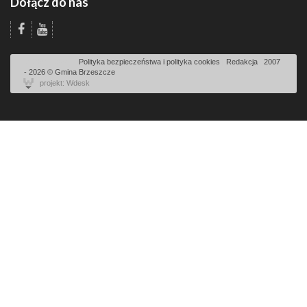
Dołącz do nas
Odsłon: 3084 | |
Polityka bezpieczeństwa i polityka cookies
|
Redakcja
|
2007
- 2026 © Gmina Brzeszcze
projekt: Wdesk