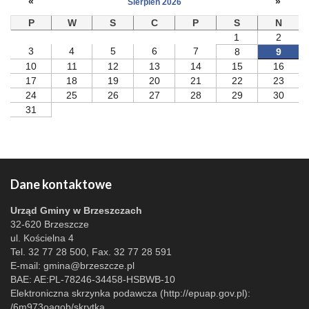
«
»
Sierpień 2026
P
W
S
C
P
S
N
1
2
3
4
5
6
7
8
9
10
11
12
13
14
15
16
17
18
19
20
21
22
23
24
25
26
27
28
29
30
31
Dane kontaktowe
Urząd Gminy w Brzeszczach
32-620 Brzeszcze
ul. Kościelna 4
Tel. 32 77 28 500, Fax. 32 77 28 591
E-mail:
gmina@brzeszcze.pl
BAE: AE:PL-78246-34458-HSBWB-10
Elektroniczna skrzynka podawcza (http://epuap.gov.pl):
/6m973oagob/skrytka