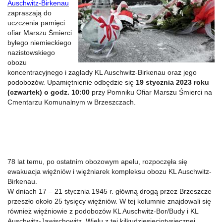
Auschwitz-Birkenau
zapraszają do
uczczenia pamięci
ofiar Marszu Śmierci
byłego niemieckiego
nazistowskiego
obozu
koncentracyjnego i zagłady KL Auschwitz-Birkenau oraz jego
podobozów. Upamiętnienie odbędzie się
19 stycznia 2023 roku
(czwartek) o godz. 10:00
przy Pomniku Ofiar Marszu Śmierci na
Cmentarzu Komunalnym w Brzeszczach.
78 lat temu, po ostatnim obozowym apelu, rozpoczęła się
ewakuacja więźniów i więźniarek kompleksu obozu KL Auschwitz-
Birkenau.
W dniach 17 – 21 stycznia 1945 r. główną drogą przez Brzeszcze
przeszło około 25 tysięcy więźniów. W tej kolumnie znajdowali się
również więźniowie z podobozów KL Auschwitz-Bor/Budy i KL
Auschwitz-Jawischowitz. Wielu z tej kilkudziesięciotysięcznej