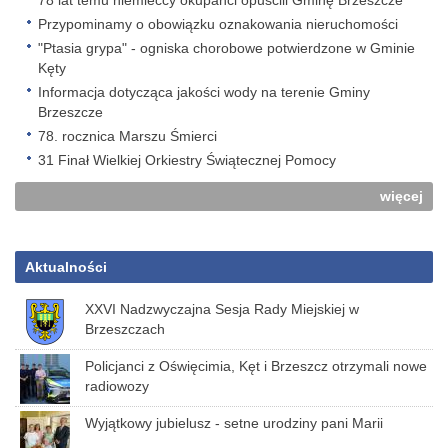
78 lat temu niemieccy okupanci opuścili Gminę Brzeszcze
Przypominamy o obowiązku oznakowania nieruchomości
"Ptasia grypa" - ogniska chorobowe potwierdzone w Gminie
Kęty
Informacja dotycząca jakości wody na terenie Gminy
Brzeszcze
78. rocznica Marszu Śmierci
31 Finał Wielkiej Orkiestry Świątecznej Pomocy
więcej
Aktualności
XXVI Nadzwyczajna Sesja Rady Miejskiej w
Brzeszczach
Policjanci z Oświęcimia, Kęt i Brzeszcz otrzymali nowe
radiowozy
Wyjątkowy jubielusz - setne urodziny pani Marii