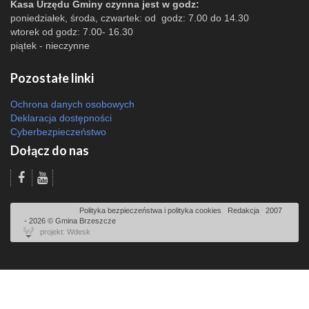
Kasa Urzędu Gminy czynna jest w godz:
poniedziałek, środa, czwartek: od godz: 7.00 do 14.30
wtorek od godz: 7.00- 16.30
piątek - nieczynne
Pozostałe linki
Ochrona danych osobowych
Deklaracja dostępności
Cyberbezpieczeństwo
Dołącz do nas
Odsłon: 3227 | |
Polityka bezpieczeństwa i polityka cookies
|
Redakcja
|
2007
- 2026 © Gmina Brzeszcze
projekt: Wdesk