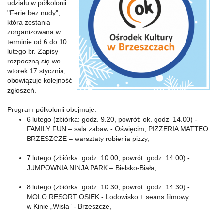
udziału w półkolonii
"Ferie bez nudy",
która zostania
zorganizowana w
terminie od 6 do 10
lutego br. Zapisy
rozpoczną się we
wtorek 17 stycznia,
obowiązuje kolejność
zgłoszeń.
Program półkolonii obejmuje:
6 lutego (zbiórka: godz. 9.20, powrót: ok. godz. 14.00) -
FAMILY FUN – sala zabaw - Oświęcim, PIZZERIA MATTEO
BRZESZCZE – warsztaty robienia pizzy,
7 lutego (zbiórka: godz. 10.00, powrót: godz. 14.00) -
JUMPOWNIA NINJA PARK – Bielsko-Biała,
8 lutego (zbiórka: godz. 10.30, powrót: godz. 14.30) -
MOLO RESORT OSIEK - Lodowisko + seans filmowy
w Kinie „Wisła” - Brzeszcze,