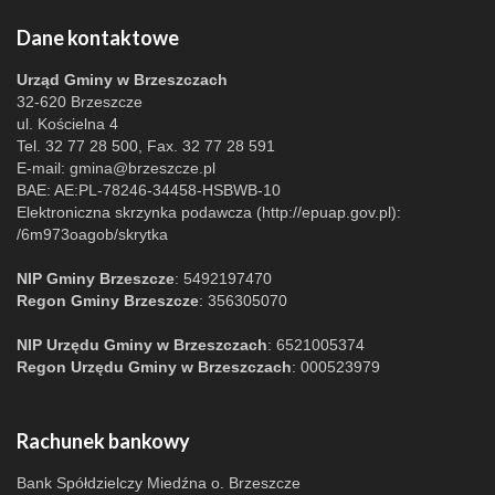
Dane kontaktowe
Urząd Gminy w Brzeszczach
32-620 Brzeszcze
ul. Kościelna 4
Tel. 32 77 28 500, Fax. 32 77 28 591
E-mail:
gmina@brzeszcze.pl
BAE: AE:PL-78246-34458-HSBWB-10
Elektroniczna skrzynka podawcza (http://epuap.gov.pl):
/6m973oagob/skrytka
NIP Gminy Brzeszcze
: 5492197470
Regon Gminy Brzeszcze
: 356305070
NIP Urzędu Gminy w Brzeszczach
: 6521005374
Regon Urzędu Gminy w Brzeszczach
: 000523979
Rachunek bankowy
Bank Spółdzielczy Miedźna o. Brzeszcze