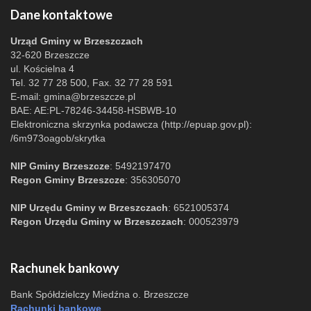
Dane kontaktowe
Urząd Gminy w Brzeszczach
32-620 Brzeszcze
ul. Kościelna 4
Tel. 32 77 28 500, Fax. 32 77 28 591
E-mail:
gmina@brzeszcze.pl
BAE: AE:PL-78246-34458-HSBWB-10
Elektroniczna skrzynka podawcza (http://epuap.gov.pl):
/6m973oagob/skrytka
NIP Gminy Brzeszcze
: 5492197470
Regon Gminy Brzeszcze
: 356305070
NIP Urzędu Gminy w Brzeszczach
: 6521005374
Regon Urzędu Gminy w Brzeszczach
: 000523979
Rachunek bankowy
Bank Spółdzielczy Miedźna o. Brzeszcze
Rachunki bankowe