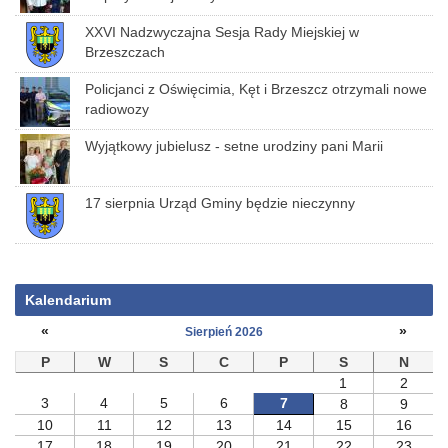
XXVI Nadzwyczajna Sesja Rady Miejskiej w
Brzeszczach
Policjanci z Oświęcimia, Kęt i Brzeszcz otrzymali nowe
radiowozy
Wyjątkowy jubielusz - setne urodziny pani Marii
17 sierpnia Urząd Gminy będzie nieczynny
Kalendarium
«
»
Sierpień 2026
P
W
S
C
P
S
N
1
2
3
4
5
6
7
8
9
10
11
12
13
14
15
16
17
18
19
20
21
22
23