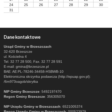
24
25
26
27
28
29
30
31
Dane kontaktowe
Urząd Gminy w Brzeszczach
32-620 Brzeszcze
ul. Kościelna 4
Tel. 32 77 28 500, Fax. 32 77 28 591
E-mail:
gmina@brzeszcze.pl
BAE: AE:PL-78246-34458-HSBWB-10
Elektroniczna skrzynka podawcza (http://epuap.gov.pl):
/6m973oagob/skrytka
NIP Gminy Brzeszcze
: 5492197470
Regon Gminy Brzeszcze
: 356305070
NIP Urzędu Gminy w Brzeszczach
: 6521005374
Regon Urzędu Gminy w Brzeszczach
: 000523979