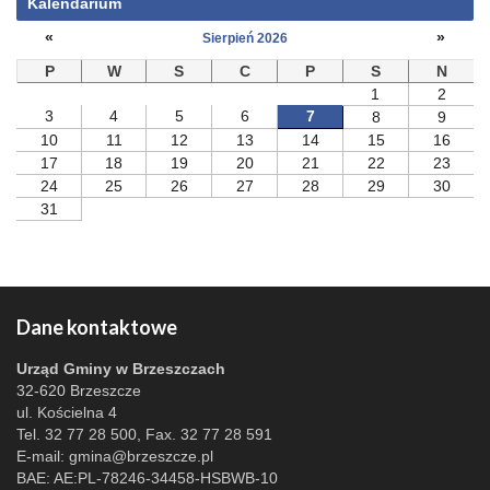
Kalendarium
«
»
Sierpień 2026
P
W
S
C
P
S
N
1
2
3
4
5
6
7
8
9
10
11
12
13
14
15
16
17
18
19
20
21
22
23
24
25
26
27
28
29
30
31
Dane kontaktowe
Urząd Gminy w Brzeszczach
32-620 Brzeszcze
ul. Kościelna 4
Tel. 32 77 28 500, Fax. 32 77 28 591
E-mail:
gmina@brzeszcze.pl
BAE: AE:PL-78246-34458-HSBWB-10