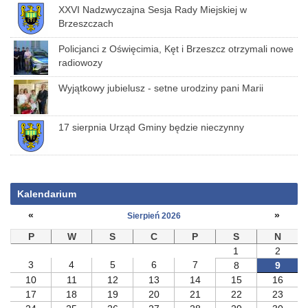
XXVI Nadzwyczajna Sesja Rady Miejskiej w
Brzeszczach
Policjanci z Oświęcimia, Kęt i Brzeszcz otrzymali nowe
radiowozy
Wyjątkowy jubielusz - setne urodziny pani Marii
17 sierpnia Urząd Gminy będzie nieczynny
Kalendarium
«
»
Sierpień 2026
P
W
S
C
P
S
N
1
2
3
4
5
6
7
8
9
10
11
12
13
14
15
16
17
18
19
20
21
22
23