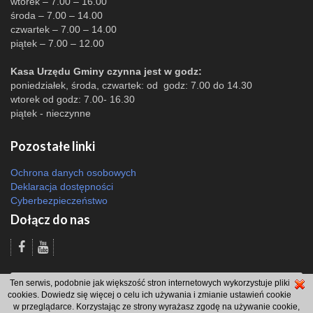
wtorek – 7.00 – 16.00
środa – 7.00 – 14.00
czwartek – 7.00 – 14.00
piątek – 7.00 – 12.00
Kasa Urzędu Gminy czynna jest w godz:
poniedziałek, środa, czwartek: od godz: 7.00 do 14.30
wtorek od godz: 7.00- 16.30
piątek - nieczynne
Pozostałe linki
Ochrona danych osobowych
Deklaracja dostępności
Cyberbezpieczeństwo
Dołącz do nas
Odsłon: 11413 | |
Polityka bezpieczeństwa i polityka cookies
|
Redakcja
|
Ten serwis, podobnie jak większość stron internetowych wykorzystuje pliki
2007 - 2026 © Gmina Brzeszcze
cookies. Dowiedz się więcej o celu ich używania i zmianie ustawień cookie
projekt: Wdesk
w przeglądarce. Korzystając ze strony wyrażasz zgodę na używanie cookie,