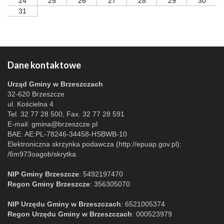
24
25
26
27
28
29
30
31
Dane kontaktowe
Urząd Gminy w Brzeszczach
32-620 Brzeszcze
ul. Kościelna 4
Tel. 32 77 28 500, Fax. 32 77 28 591
E-mail:
gmina@brzeszcze.pl
BAE: AE:PL-78246-34458-HSBWB-10
Elektroniczna skrzynka podawcza (http://epuap.gov.pl):
/6m973oagob/skrytka
NIP Gminy Brzeszcze
: 5492197470
Regon Gminy Brzeszcze
: 356305070
NIP Urzędu Gminy w Brzeszczach
: 6521005374
Regon Urzędu Gminy w Brzeszczach
: 000523979