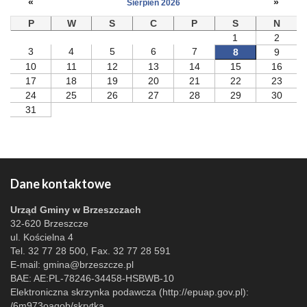
«
»
Sierpień 2026
P
W
S
C
P
S
N
1
2
3
4
5
6
7
8
9
10
11
12
13
14
15
16
17
18
19
20
21
22
23
24
25
26
27
28
29
30
31
Dane kontaktowe
Urząd Gminy w Brzeszczach
32-620 Brzeszcze
ul. Kościelna 4
Tel. 32 77 28 500, Fax. 32 77 28 591
E-mail:
gmina@brzeszcze.pl
BAE: AE:PL-78246-34458-HSBWB-10
Elektroniczna skrzynka podawcza (http://epuap.gov.pl):
/6m973oagob/skrytka