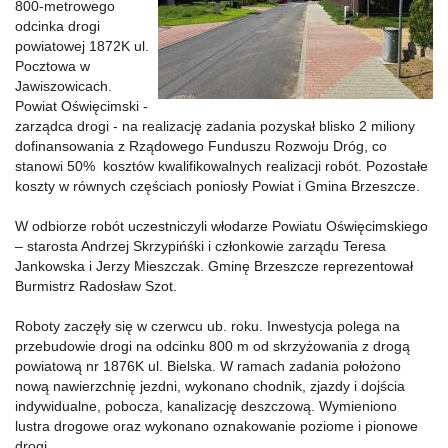
800-metrowego
odcinka drogi
powiatowej 1872K ul.
Pocztowa w
Jawiszowicach.
Powiat Oświęcimski -
zarządca drogi - na realizację zadania pozyskał blisko 2 miliony
dofinansowania z Rządowego Funduszu Rozwoju Dróg, co
stanowi 50% kosztów kwalifikowalnych realizacji robót. Pozostałe
koszty w równych częściach poniosły Powiat i Gmina Brzeszcze.
W odbiorze robót uczestniczyli włodarze Powiatu Oświęcimskiego
– starosta Andrzej Skrzypińśki i członkowie zarządu Teresa
Jankowska i Jerzy Mieszczak. Gminę Brzeszcze reprezentował
Burmistrz Radosław Szot.
Roboty zaczęły się w czerwcu ub. roku. Inwestycja polega na
przebudowie drogi na odcinku 800 m od skrzyżowania z drogą
powiatową nr 1876K ul. Bielska. W ramach zadania położono
nową nawierzchnię jezdni, wykonano chodnik, zjazdy i dojścia
indywidualne, pobocza, kanalizację deszczową. Wymieniono
lustra drogowe oraz wykonano oznakowanie poziome i pionowe
drogi.