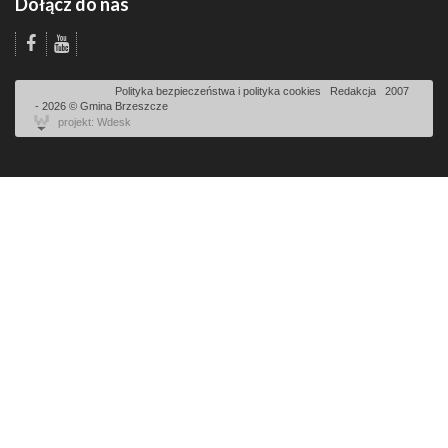
Dołącz do nas
Odsłon: 2499 | |
Polityka bezpieczeństwa i polityka cookies
|
Redakcja
|
2007
- 2026 © Gmina Brzeszcze
projekt: Wdesk