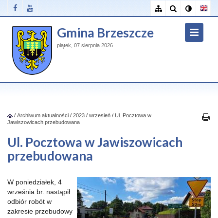
Gmina Brzeszcze
piątek, 07 sierpnia 2026
/
Archiwum aktualności
/
2023
/
wrzesień
/
Ul. Pocztowa w
Jawiszowicach przebudowana
Ul. Pocztowa w Jawiszowicach
przebudowana
W poniedziałek, 4
września br. nastąpił
odbiór robót w
zakresie przebudowy