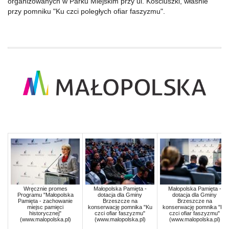
organizowanych w Parku Miejskim przy ul. Kościuszki, właśnie
przy pomniku "Ku czci poległych ofiar faszyzmu".
Wręcznie promes
Małopolska Pamięta -
Małopolska Pamięta -
Programu "Małopolska
dotacja dla Gminy
dotacja dla Gminy
Pamięta - zachowanie
Brzeszcze na
Brzeszcze na
miejsc pamięci
konserwację pomnika "Ku
konserwację pomnika "Ku
historycznej"
czci ofiar faszyzmu"
czci ofiar faszyzmu"
(www.malopolska.pl)
(www.malopolska.pl)
(www.malopolska.pl)