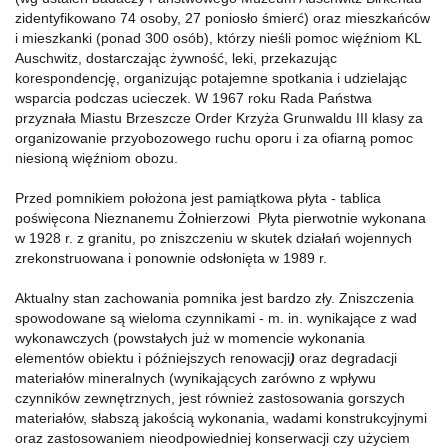
zidentyfikowano 74 osoby, 27 poniosło śmierć) oraz mieszkańców
i mieszkanki (ponad 300 osób), którzy nieśli pomoc więźniom KL
Auschwitz, dostarczając żywność, leki, przekazując
korespondencję, organizując potajemne spotkania i udzielając
wsparcia podczas ucieczek. W 1967 roku Rada Państwa
przyznała Miastu Brzeszcze Order Krzyża Grunwaldu III klasy za
organizowanie przyobozowego ruchu oporu i za ofiarną pomoc
niesioną więźniom obozu.
Przed pomnikiem położona jest pamiątkowa płyta - tablica
poświęcona Nieznanemu Żołnierzowi Płyta pierwotnie wykonana
w 1928 r. z granitu, po zniszczeniu w skutek działań wojennych
zrekonstruowana i ponownie odsłonięta w 1989 r.
Aktualny stan zachowania pomnika jest bardzo zły. Zniszczenia
spowodowane są wieloma czynnikami - m. in. wynikające z wad
wykonawczych (powstałych już w momencie wykonania
elementów obiektu i późniejszych renowacji
)
oraz degradacji
materiałów mineralnych (wynikających zarówno z wpływu
czynników zewnętrznych, jest również zastosowania gorszych
materiałów, słabszą jakością wykonania, wadami konstrukcyjnymi
oraz zastosowaniem nieodpowiedniej konserwacji czy użyciem