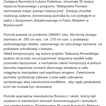
Zastępca Burmistrza Łukasz Kobielusz, otrzymała 35 tysięcy
wsparcia finansowego z programu "Małopolska Pamięta -
zachowanie miejsc pamięci historycznej". Dotacja umożliwi
realizację zadania „Konserwacja pomnika ku czci poległych w
walce z faszyzmem zlokalizowanego w Parku Miejskim w
Brzeszczach”.
Pomnik powstał na przełomie 1966/67 roku. Ma formę dużego
(wymiary ok. 250 cm wys. i ok. 170 cm szer. u podstawy)
wolnostojącego obiektu wykonanego ze sztucznego kamienia na
podstawie schodkowej z lastryka.
Układ kompozycyjny, wg autora projektu Tadeusza Kinowskiego,
podany od przodu ma przypominać zespolony wysiłek walki
przeciwko faszyzmowi, a nachylenie całości kompozycji w jednym
kierunku wspomina moment zbiorczego działania w cellu
osiągnięcia zwycięstwa nad wspólnym wrogiem. Zwieńczenie
pomnika symbolizuje zebrane z pola walki uzbrojenie,
symbolizując ideę zakończenia konfliktów - aby nigdy jakakolwiek
broń nie musiała być stosowana.
Pomnik upamiętnia mieszkańców Brzeszcz i okolic, którzy byli
osadzeni w niemieckich obozach koncentracyjnych i aresztach
(wg ustaleń badaczy Państwowego Muzeum Auschwitz Birkenau