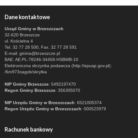
Dane kontaktowe
Urząd Gminy w Brzeszczach
32-620 Brzeszcze
ul. Kościelna 4
Tel. 32 77 28 500, Fax. 32 77 28 591
E-mail:
gmina@brzeszcze.pl
BAE: AE:PL-78246-34458-HSBWB-10
Elektroniczna skrzynka podawcza (http://epuap.gov.pl):
/6m973oagob/skrytka
NIP Gminy Brzeszcze
: 5492197470
Regon Gminy Brzeszcze
: 356305070
NIP Urzędu Gminy w Brzeszczach
: 6521005374
Regon Urzędu Gminy w Brzeszczach
: 000523979
Rachunek bankowy