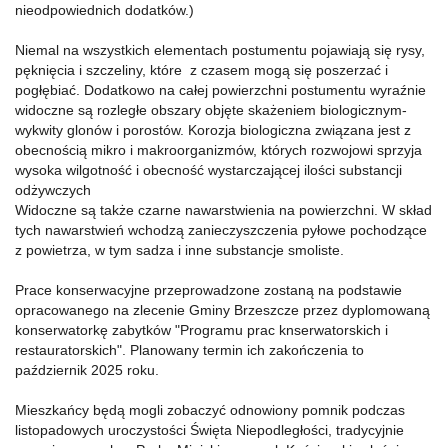
nieodpowiednich dodatków.)
Niemal na wszystkich elementach postumentu pojawiają się rysy,
pęknięcia i szczeliny, które z czasem mogą się poszerzać i
pogłębiać. Dodatkowo na całej powierzchni postumentu wyraźnie
widoczne są rozległe obszary objęte skażeniem biologicznym-
wykwity glonów i porostów. Korozja biologiczna związana jest z
obecnością mikro i makroorganizmów, których rozwojowi sprzyja
wysoka wilgotność i obecność wystarczającej ilości substancji
odżywczych
Widoczne są także czarne nawarstwienia na powierzchni. W skład
tych nawarstwień wchodzą zanieczyszczenia pyłowe pochodzące
z powietrza, w tym sadza i inne substancje smoliste.
Prace konserwacyjne przeprowadzone zostaną na podstawie
opracowanego na zlecenie Gminy Brzeszcze przez dyplomowaną
konserwatorkę zabytków "Programu prac knserwatorskich i
restauratorskich". Planowany termin ich zakończenia to
październik 2025 roku.
Mieszkańcy będą mogli zobaczyć odnowiony pomnik podczas
listopadowych uroczystości Święta Niepodległości, tradycyjnie