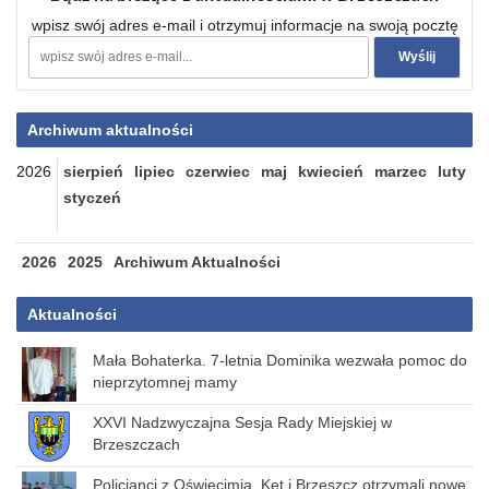
wpisz swój adres e-mail i otrzymuj informacje na swoją pocztę
Archiwum aktualności
2026
sierpień
lipiec
czerwiec
maj
kwiecień
marzec
luty
styczeń
2026
2025
Archiwum Aktualności
Aktualności
Mała Bohaterka. 7-letnia Dominika wezwała pomoc do
nieprzytomnej mamy
XXVI Nadzwyczajna Sesja Rady Miejskiej w
Brzeszczach
Policjanci z Oświęcimia, Kęt i Brzeszcz otrzymali nowe