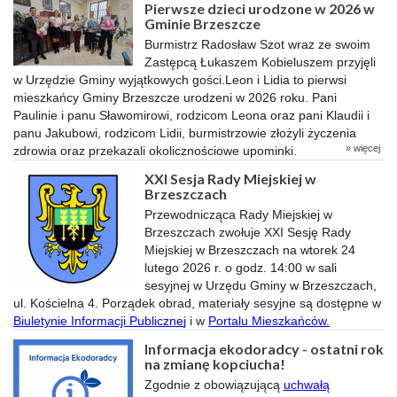
Pierwsze dzieci urodzone w 2026 w
Gminie Brzeszcze
Burmistrz Radosław Szot wraz ze swoim
Zastępcą Łukaszem Kobieluszem przyjęli
w Urzędzie Gminy wyjątkowych gości.Leon i Lidia to pierwsi
mieszkańcy Gminy Brzeszcze urodzeni w 2026 roku. Pani
Paulinie i panu Sławomirowi, rodzicom Leona oraz pani Klaudii i
panu Jakubowi, rodzicom Lidii, burmistrzowie złożyli życzenia
» więcej
zdrowia oraz przekazali okolicznościowe upominki.
XXI Sesja Rady Miejskiej w
Brzeszczach
Przewodnicząca Rady Miejskiej w
Brzeszczach zwołuje XXI Sesję Rady
Miejskiej w Brzeszczach na wtorek 24
lutego 2026 r. o godz. 14:00 w sali
sesyjnej w Urzędu Gminy w Brzeszczach,
ul. Kościelna 4. Porządek obrad, materiały sesyjne są dostępne w
Biuletynie Informacji Publiczne
j
i w
Portalu Mieszkańców
.
Informacja ekodoradcy - ostatni rok
na zmianę kopciucha!
Zgodnie z obowiązującą
uchwałą