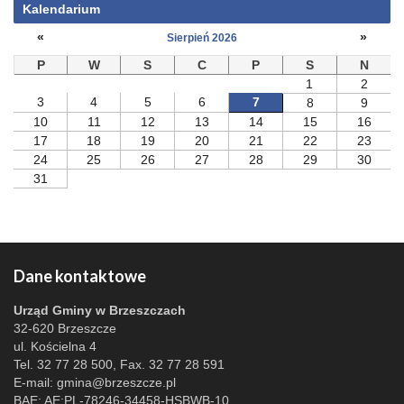
Kalendarium
«
»
Sierpień 2026
P
W
S
C
P
S
N
1
2
3
4
5
6
7
8
9
10
11
12
13
14
15
16
17
18
19
20
21
22
23
24
25
26
27
28
29
30
31
Dane kontaktowe
Urząd Gminy w Brzeszczach
32-620 Brzeszcze
ul. Kościelna 4
Tel. 32 77 28 500, Fax. 32 77 28 591
E-mail:
gmina@brzeszcze.pl
BAE: AE:PL-78246-34458-HSBWB-10