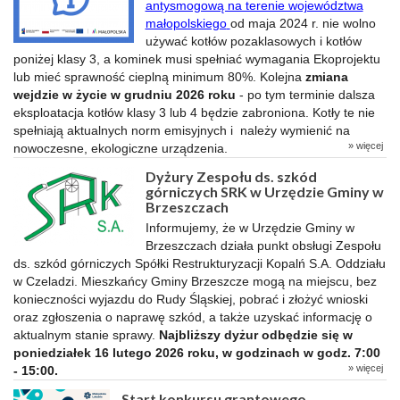
antysmogową na terenie województwa
małopolskiego
od maja 2024 r.
nie wolno
używać kotłów pozaklasowych i kotłów
poniżej klasy 3, a kominek musi spełniać wymagania Ekoprojektu
lub mieć sprawność cieplną minimum 80%. Kolejna
zmiana
wejdzie w życie w grudniu 2026 roku
- po tym terminie dalsza
eksploatacja kotłów klasy 3 lub 4 będzie zabroniona. Kotły te nie
spełniają aktualnych norm emisyjnych i należy wymienić na
» więcej
nowoczesne, ekologiczne urządzenia.
Dyżury Zespołu ds. szkód
górniczych SRK w Urzędzie Gminy w
Brzeszczach
Informujemy, że w Urzędzie Gminy w
Brzeszczach działa punkt obsługi Zespołu
ds. szkód górniczych Spółki Restrukturyzacji Kopalń S.A. Oddziału
w Czeladzi. Mieszkańcy Gminy Brzeszcze mogą na miejscu, bez
konieczności wyjazdu do Rudy Śląskiej, pobrać i złożyć wnioski
oraz zgłoszenia o naprawę szkód, a także uzyskać informację o
aktualnym stanie sprawy.
Najbliższy dyżur odbędzie się w
poniedziałek 16 lutego 2026 roku, w godzinach w godz. 7:00
» więcej
- 15:00.
Start konkursu grantowego