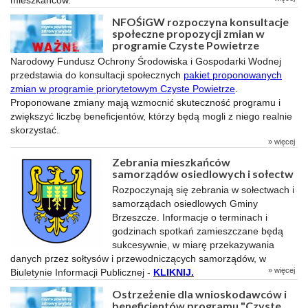
NFOŚiGW rozpoczyna konsultacje
społeczne propozycji zmian w
programie Czyste Powietrze
Narodowy Fundusz Ochrony Środowiska i Gospodarki Wodnej
przedstawia do konsultacji społecznych
pakiet proponowanych
zmian w programie priorytetowym Czyste Powietrze
.
Proponowane zmiany mają wzmocnić skuteczność programu i
zwiększyć liczbę beneficjentów, którzy będą mogli z niego realnie
skorzystać.
» więcej
Zebrania mieszkańców
samorządów osiedlowych i sołectw
Rozpoczynają się zebrania w sołectwach i
samorządach osiedlowych Gminy
Brzeszcze. Informacje o terminach i
godzinach spotkań zamieszczane będą
sukcesywnie, w miarę przekazywania
danych przez sołtysów i przewodniczących samorządów, w
» więcej
Biuletynie Informacji Publicznej -
KLIKNIJ
.
Ostrzeżenie dla wnioskodawców i
beneficjentów programu "Czyste