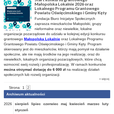
Małopolska Lokalnie 2026 oraz
Lokalnego Programu Grantowego
Powiatu Oświęcimskiego i Gminy Kęty
Fundacja Biuro Inicjatyw Społecznych
zaprasza mieszkańców Małopolski, grupy
nieformalne oraz niewielkie, lokalne
organizacje pozarządowe do udziału w kolejnej edycji konkursu
grantowego
Małopolska Lokalnie
oraz Lokalnego Programu
Grantowego Powiatu Oświęcimskiego i Gminy Kęty. Program
skierowany jest do mieszkańców, którzy mają pomysł na działanie
społeczne, ale nie mają środków na jego realizację, oraz do
niewielkich, lokalnych organizacji pozarządowych, które chcą
wzmocnić swój rozwój i profesjonalizację. W ramach konkursów
można otrzymać dotację do 6 000 zł
na realizację działań
społecznych lub rozwój organizacji.
» więcej
Strona:
1
2
Archiwum aktualności
2026
sierpień
lipiec
czerwiec
maj
kwiecień
marzec
luty
styczeń