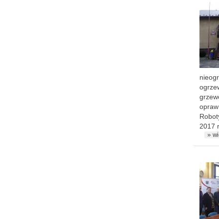
nieogr
ogrze
grzew
opraw
Robot
2017 
» wi