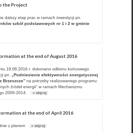
o the Project
 dalszy etap prac w ramach inwestycji pn.
ynków szkół podstawowych nr 1 i 2 w gminie
formation at the end of August 2016
iu 18.08.2016 r. dokonano odbioru końcowego
cji pn.
„Podniesienie efektywności energetycznej
e Brzeszcze”
na potrzeby realizowanego programu
lnych źródeł energii” w ramach Mechanizmu
go 2009-2014.
» więcej
formation at the end of April 2016
odnie z planem
» więcej