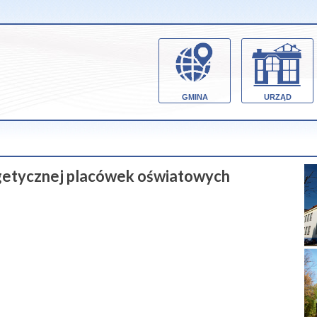
GMINA
URZĄD
getycznej placówek oświatowych