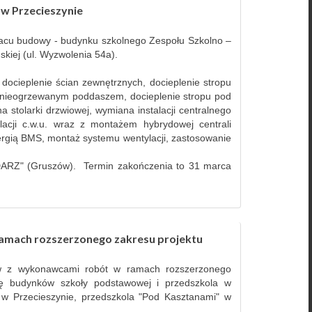
 w Przecieszynie
lacu budowy - budynku szkolnego Zespołu Szkolno –
kiej (ul. Wyzwolenia 54a).
ocieplenie ścian zewnętrznych, docieplenie stropu
od nieogrzewanym poddaszem, docieplenie stropu pod
stolarki drzwiowej, wymiana instalacji centralnego
acji c.w.u. wraz z montażem hybrydowej centrali
rgią BMS, montaż systemu wentylacji, zastosowanie
ARZ" (Gruszów). Termin zakończenia to 31 marca
amach rozszerzonego zakresu projektu
w z wykonawcami robót w ramach rozszerzonego
ję budynków szkoły podstawowej i przedszkola w
 w Przecieszynie, przedszkola "Pod Kasztanami" w