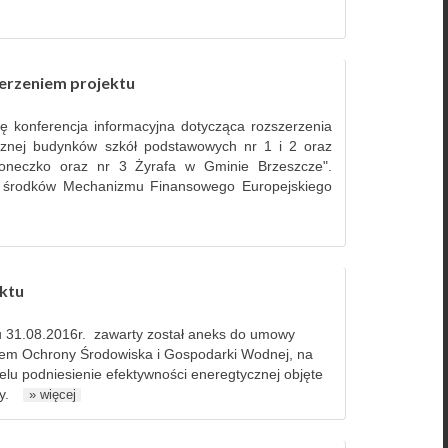
zerzeniem projektu
ię konferencja informacyjna dotycząca rozszerzenia
ycznej budynków szkół podstawowych nr 1 i 2 oraz
Słoneczko oraz nr 3 Żyrafa w Gminie Brzeszcze".
ze środków Mechanizmu Finansowego Europejskiego
ektu
u 31.08.2016r. zawarty został aneks do umowy
m Ochrony Środowiska i Gospodarki Wodnej, na
lu podniesienie efektywności eneregtycznej objęte
y.
» więcej