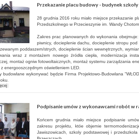
Przekazanie placu budowy - budynek szkoły
28 grudnia 2016 roku miało miejsce przekazanie p
Przedszkolnego w Przecieszynie im. Wandy Chotoms
Zakres prac planowanych do wykonania obejmuje: d
piwnicy, docieplenie dachu, docieplenie stropu p
zewanym poddaszem/strych, docieplenie ścian wewnętrznych, wymiana 
wania wraz z montażem nowego źródła ciepła, modernizacja instal
czej, montaż ogniw fotowoltaicznych, montaż systemu zarządzania ene
 z energooszczędnym oświetleniem LED.
y budowlane wykonywać będzie Firma Projektowo-Budowlana "WŁOD
roku.
ęcej
Podpisanie umów z wykonawcami robót w r
Końcem grudnia miało miejsce podpisanie umó
zakresu projektu, któe objemie termomodenizac
Jawiszowicach, szkoly podstawowej i przedszkola
Brzeszczach.