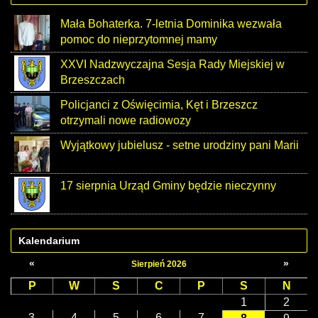
Mała Bohaterka. 7-letnia Dominika wezwała
pomoc do nieprzytomnej mamy
XXVI Nadzwyczajna Sesja Rady Miejskiej w
Brzeszczach
Policjanci z Oświęcimia, Kęt i Brzeszcz
otrzymali nowe radiowozy
Wyjątkowy jubielusz - setne urodziny pani Marii
17 sierpnia Urząd Gminy będzie nieczynny
Kalendarium
«
»
Sierpień 2026
P
W
S
C
P
S
N
1
2
3
4
5
6
7