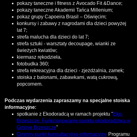
pokazy taneczne i fitness z Avocado Fit &Dance;
pokazy taneczne Akademii Tańca Millenium;
pokaz grupy Capoeira Brasil – Oświęcim;
konkursy i zabawy z nagrodami dla dzieci powyżej
lat 7;
strefa malucha dla dzieci do lat 7;
strefa sztuki - warsztaty decoupage, wianki ze
świeżych kwiatów;
kiermasz rękodzieła,
fotobudka 360;
strefa rekreacyjna dla dzieci - zjeżdżalnia, zamek;
stoiska z balonami, zabawkami, watą cukrową,
popcornem.
Podczas wydarzenia zapraszamy na specjalne stoiska
informacyjne:
spotkanie z Ekodoradcą w ramach projektu "
Eko-
Brzeszcze. Funkcjonowanie punktu ekodoradztwa w
Gminie Brzeszcze
"
Gminny punkt konsultacyjno-informacyjny
Programu