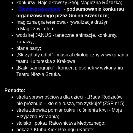
konkursy: Najciekawszy Strój, Magiczna Różdżka;
"Z
iemia przyszłości"
-
podsumowanie konkursu
organizowanego przez Gminę Brzeszcze;
magiczna gra terenowa - rywalizacja drużyn
o Magiczny Totem;
wodzirej JANUS - taneczne animacje, konkursy,
zabawy;
piana party;
„Skrzydlaty odlot” - musical ekologiczny w wykonaniu
teatru Kultureska z Krakowa;
„Bajki samograjki” - koncert piosenek w wykonaniu
Teatru Niezła Sztuka.
Ponadto:
strefa sprawnościowa dla dzieci - „Rada Rodziców
nie próżnuje – kto się rusza, ten zyskuje” (ZSP nr 5);
strefa zdrowia: pomiar cukru i ciśnienia krwi - Moja
Przyjazna Poradnia;
stoisko i pokaz Ratownictwa Medycznego;
pokaz z Klubu Kick-Boxingu i Karate;