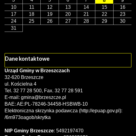
8
9
10
11
12
13
14
15
16
17
18
19
20
21
22
23
24
25
26
27
28
29
30
31
Dane kontaktowe
Urząd Gminy w Brzeszczach
32-620 Brzeszcze
ul. Kościelna 4
Tel. 32 77 28 500, Fax. 32 77 28 591
E-mail:
gmina@brzeszcze.pl
BAE: AE:PL-78246-34458-HSBWB-10
Elektroniczna skrzynka podawcza (http://epuap.gov.pl):
/6m973oagob/skrytka
NIP Gminy Brzeszcze
: 5492197470