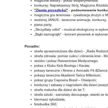
magiczne eliksiry - pokaz eksperymentów;
konkursy: Najciekawszy Strój, Magiczna Różdżk
"Z
iemia przyszłości"
-
podsumowanie konkur
magiczna gra terenowa - rywalizacja drużyn o 
wodzirej JANUS - taneczne animacje, konkursy,
piana party;
„Skrzydlaty odlot” - musical ekologiczny w wyko
„Bajki samograjki” - koncert piosenek w wykonan
Ponadto:
strefa sprawnościowa dla dzieci - „Rada Rodziców
strefa zdrowia: pomiar cukru i ciśnienia krwi - 
stoisko i pokaz Ratownictwa Medycznego;
pokaz z Klubu Kick-Boxingu i Karate;
pokazy taneczne i fitness z Avocado Fit &Dance
pokazy taneczne Akademii Tańca Millenium;
pokaz grupy Capoeira Brasil – Oświęcim;
konkursy i zabawy z nagrodami dla dzieci powyże
strefa malucha dla dzieci do lat 7;
strefa sztuki - warsztaty decoupage, wianki ze 
kiermasz rękodzieła,
fotobudka 360;