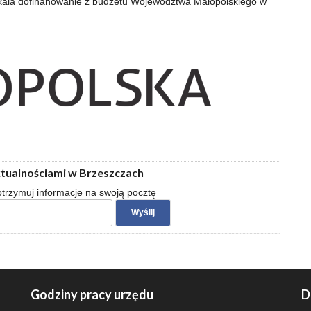
skala dofinanowanie z budżetu Województwa Małopolskiego w
ktualnościami w Brzeszczach
 otrzymuj informacje na swoją pocztę
Godziny pracy urzędu
D