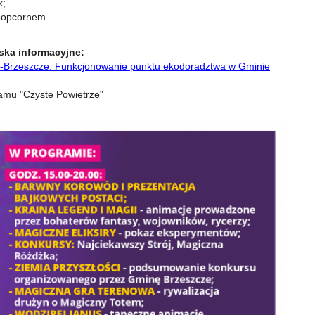
k;
 popcornem.
ska informacyjne:
-Brzeszcze. Funkcjonowanie punktu ekodoradztwa w Gminie
amu "Czyste Powietrze"