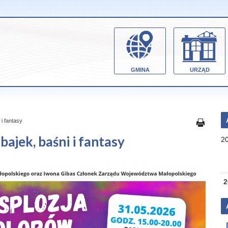
GMINA
URZĄD
 i fantasy
bajek, baśni i fantasy
2
2