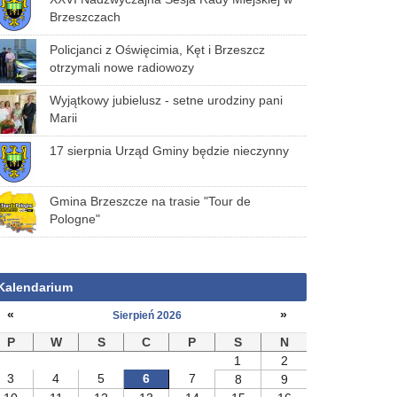
Brzeszczach
Policjanci z Oświęcimia, Kęt i Brzeszcz
otrzymali nowe radiowozy
Wyjątkowy jubielusz - setne urodziny pani
Marii
17 sierpnia Urząd Gminy będzie nieczynny
Gmina Brzeszcze na trasie "Tour de
Pologne"
Kalendarium
«
»
Sierpień 2026
P
W
S
C
P
S
N
1
2
3
4
5
6
7
8
9