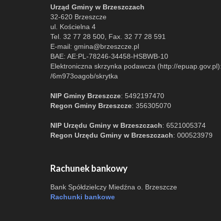
Urząd Gminy w Brzeszczach
32-620 Brzeszcze
ul. Kościelna 4
Tel. 32 77 28 500, Fax. 32 77 28 591
E-mail:
gmina@brzeszcze.pl
BAE: AE:PL-78246-34458-HSBWB-10
Elektroniczna skrzynka podawcza (http://epuap.gov.pl)
/6m973oagob/skrytka
NIP Gminy Brzeszcze
: 5492197470
Regon Gminy Brzeszcze
: 356305070
NIP Urzędu Gminy w Brzeszczach
: 6521005374
Regon Urzędu Gminy w Brzeszczach
: 000523979
Rachunek bankowy
Bank Spółdzielczy Miedźna o. Brzeszcze
Rachunki bankowe