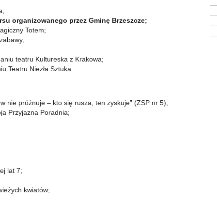
a;
su organizowanego przez Gminę Brzeszcze;
Magiczny Totem;
 zabawy;
naniu teatru Kultureska z Krakowa;
iu Teatru Niezła Sztuka.
 nie próżnuje – kto się rusza, ten zyskuje” (ZSP nr 5);
Moja Przyjazna Poradnia;
;
j lat 7;
świeżych kwiatów;