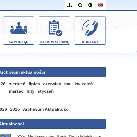
SAMORZĄD
ZAŁATW SPRAWĘ
KONTAKT
Archiwum aktualności
026
sierpień
lipiec
czerwiec
maj
kwiecień
marzec
luty
styczeń
026
2025
Archiwum Aktualności
Aktualności
XXVI Nadzwyczajna Sesja Rady Miejskiej w