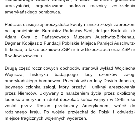
uroczystości, organizowane podczas rocznicy zestrzelenia
amerykańskiego bombowca.
Podczas dzisiejszej uroczystości kwiaty i znicze złożyli zaproszeni
na upamiętnienie: Burmistrz Radosław Szot, dr Igor Bartosik i dr
Adam Cyra z Państwowego Muzeum Auschwitz-Birkenau,
Dagmar Kopijasz z Fundacji Pobliskie Miejsca Pamięci Auschwitz-
Birkenau, a także uczniowie ZSP nr 5 w Brzeszczach oraz ZSP nr
6 w Jawiszowicach.
Drugą część rocznicowych obchodów stanowił wykład Wojciecha
Wojnicza, historyka badającego losy członków załogi
amerykańskiego bombowca. Przedstawił on losy Davida Jones'a,
jedynego członka załogi, który przeżył i uniknął aresztowania
przez Niemców. Ukrywany z narażeniem życia przez okoliczną
ludność amerykanin zdołał doczekać końca wojny i w 1945 roku
został przez Rosjan przekazany Amerykanom, wrócił do
rodzinnego kraju. Po wojnie przyjechał do Polski i odwiedził
miejsce tragicznych wojennych wydarzeń.