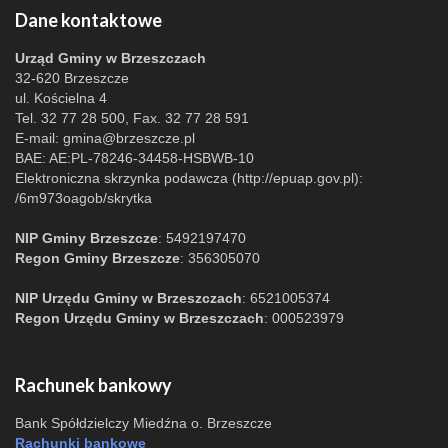
Dane kontaktowe
Urząd Gminy w Brzeszczach
32-620 Brzeszcze
ul. Kościelna 4
Tel. 32 77 28 500, Fax. 32 77 28 591
E-mail:
gmina@brzeszcze.pl
BAE: AE:PL-78246-34458-HSBWB-10
Elektroniczna skrzynka podawcza (http://epuap.gov.pl):
/6m973oagob/skrytka
NIP Gminy Brzeszcze
: 5492197470
Regon Gminy Brzeszcze
: 356305070
NIP Urzędu Gminy w Brzeszczach
: 6521005374
Regon Urzędu Gminy w Brzeszczach
: 000523979
Rachunek bankowy
Bank Spółdzielczy Miedźna o. Brzeszcze
Rachunki bankowe