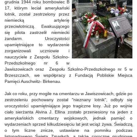
grudnia 1944 roku bombowiec B
17, którym leciał amerykański
lotnik, został zestrzelony przez
niemiecką artylerię
przeciwlotniczą. Ewakuującego
się pilota zastrzelił niemiecki
żandarm. Uroczystości
upamiętniające to wydarzenie
zorganizowali uczniowie i
nauczyciele z Zespołu Szkolno-
Przedszkolnego nr 6 w
Jawiszowicach oraz Zespołu Szkolno-Przedszkolnego nr 5 w
Brzeszczach, we współpracy z Fundacją Pobliskie Miejsca
Pamięci Auschwitz- Birkenau.
Jak co roku, przy mogile na cmentarzu w Jawiszowicach, gdzie po
zestrzeleniu pochowany został "nieznany lotnik", odbyły się
uroczystości upamiętniające jego tragiczne losy. Już po wojnie
ciało sierżanta Alvina J. Ellina zostało przeniesiony na jeden z
amerykańskich cmentarzy wojskowych, jednak pamięć o
wydarzeniach sprzed kilkudziesięciu lat jest wciąż żywa. Świadczą
o tym liczne znicze, ustawiane na pomniku podczas
listopadowego Święta Zmarłych, a także coroczne grudniowe