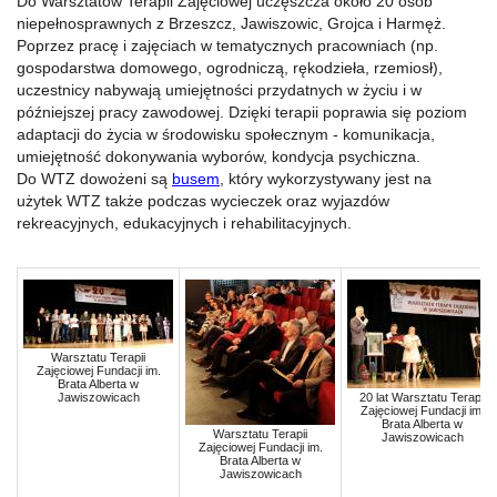
Do Warsztatów Terapii Zajęciowej uczęszcza około 20 osób
niepełnosprawnych z Brzeszcz, Jawiszowic, Grojca i Harmęż.
Poprzez pracę i zajęciach w tematycznych pracowniach (np.
gospodarstwa domowego, ogrodniczą, rękodzieła, rzemiosł),
uczestnicy nabywają umiejętności przydatnych w życiu i w
późniejszej pracy zawodowej. Dzięki terapii poprawia się poziom
adaptacji do życia w środowisku społecznym - komunikacja,
umiejętność dokonywania wyborów, kondycja psychiczna.
Do WTZ dowożeni są
busem
, który wykorzystywany jest na
użytek WTZ także podczas wycieczek oraz wyjazdów
rekreacyjnych, edukacyjnych i rehabilitacyjnych.
Warsztatu Terapii
Zajęciowej Fundacji im.
Brata Alberta w
Jawiszowicach
20 lat Warsztatu Terapii
Zajęciowej Fundacji im.
Brata Alberta w
Warsztatu Terapii
Jawiszowicach
Zajęciowej Fundacji im.
Brata Alberta w
Jawiszowicach