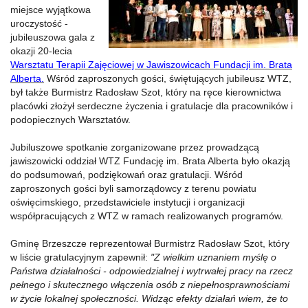
miejsce wyjątkowa
uroczystość -
jubileuszowa gala z
okazji 20-lecia
Warsztatu Terapii Zajęciowej w Jawiszowicach Fundacji im. Brata
Alberta.
Wśród zaproszonych gości, świętujących jubileusz WTZ,
był także Burmistrz Radosław Szot, który na ręce kierownictwa
placówki złożył serdeczne życzenia i gratulacje dla pracowników i
podopiecznych Warsztatów.
Jubiluszowe spotkanie zorganizowane przez prowadzącą
jawiszowicki oddział WTZ Fundację im. Brata Alberta było okazją
do podsumowań, podziękowań oraz gratulacji. Wśród
zaproszonych gości byli samorządowcy z terenu powiatu
oświęcimskiego, przedstawiciele instytucji i organizacji
współpracujących z WTZ w ramach realizowanych programów.
Gminę Brzeszcze reprezentował Burmistrz Radosław Szot, który
w liście gratulacyjnym zapewnił:
"Z wielkim uznaniem myślę o
Państwa działalności - odpowiedzialnej i wytrwałej pracy na rzecz
pełnego i skutecznego włączenia osób z niepełnosprawnościami
w życie lokalnej społeczności. Widząc efekty działań wiem, że to