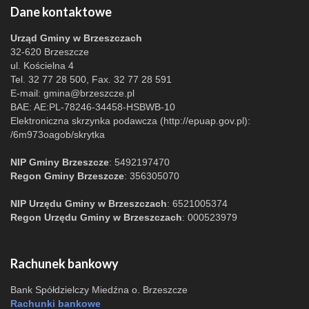
Dane kontaktowe
Urząd Gminy w Brzeszczach
32-620 Brzeszcze
ul. Kościelna 4
Tel. 32 77 28 500, Fax. 32 77 28 591
E-mail:
gmina@brzeszcze.pl
BAE: AE:PL-78246-34458-HSBWB-10
Elektroniczna skrzynka podawcza (http://epuap.gov.pl):
/6m973oagob/skrytka
NIP Gminy Brzeszcze
: 5492197470
Regon Gminy Brzeszcze
: 356305070
NIP Urzędu Gminy w Brzeszczach
: 6521005374
Regon Urzędu Gminy w Brzeszczach
: 000523979
Rachunek bankowy
Bank Spółdzielczy Miedźna o. Brzeszcze
Rachunki bankowe