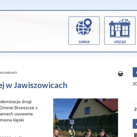
GMINA
URZĄD
wiszowicach
ej w Jawiszowicach
2
dernizacja drogi
j Gminie Brzeszcze z
2
 ramach usuwania
miona klęski