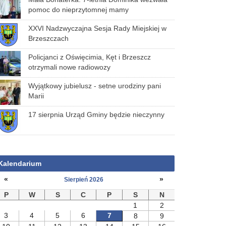
pomoc do nieprzytomnej mamy
XXVI Nadzwyczajna Sesja Rady Miejskiej w
Brzeszczach
Policjanci z Oświęcimia, Kęt i Brzeszcz
otrzymali nowe radiowozy
Wyjątkowy jubielusz - setne urodziny pani
Marii
17 sierpnia Urząd Gminy będzie nieczynny
Kalendarium
«
»
Sierpień 2026
P
W
S
C
P
S
N
1
2
3
4
5
6
7
8
9