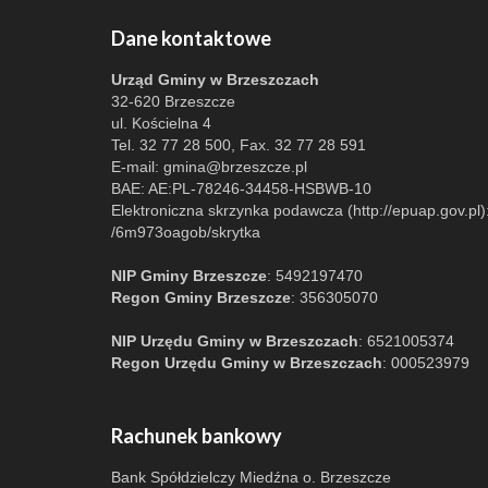
Dane kontaktowe
Urząd Gminy w Brzeszczach
32-620 Brzeszcze
ul. Kościelna 4
Tel. 32 77 28 500, Fax. 32 77 28 591
E-mail:
gmina@brzeszcze.pl
BAE: AE:PL-78246-34458-HSBWB-10
Elektroniczna skrzynka podawcza (http://epuap.gov.pl)
/6m973oagob/skrytka
NIP Gminy Brzeszcze
: 5492197470
Regon Gminy Brzeszcze
: 356305070
NIP Urzędu Gminy w Brzeszczach
: 6521005374
Regon Urzędu Gminy w Brzeszczach
: 000523979
Rachunek bankowy
Bank Spółdzielczy Miedźna o. Brzeszcze