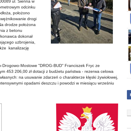
00089 ul. Sienna w
lometrowym odcinku
odłoża, położono
wężnikowanie drogi
Na drodze położona
nia z betonu
Wykonawca dokonał
iejącego uzbrojenia,
kże kanalizację
ano-Drogowo-Mostowe "DROG-BUD" Franciszek Fryc ze
tym 453 206,00 zł dotacji z budżetu państwa - rezerwa celowa
własnych: na usuwanie zdarzeń o charakterze klęski żywiołowej,
 intensywnymi opadami deszczu i powodzi w miesiącu wrześniu