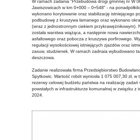
W ramach zadania "Przebudowa drogi gminnej nr W 0
Jawiszowicach w km 0+000 – 0+548" - na ponadpółki
wykonano korytowanie oraz stabilizację istniejącego p
podbudowę z kruszywa łamanego oraz wykonano okra
(wraz z jednostronnym ciekiem przykrawężnikowym). 
została warstwa wiążąca, a następnie nowa nawierzch
asfaltowego oraz pobocza z kruszywa porfirowego. 
regulacji wysokościowej istniejących zjazdów oraz istn
zasuw, studzienek. W ramach zadnaia wybudowano ta
deszczowa.
Zadanie realizowała firma Przedsiębiorstwo Budowl
Spytkowic. Wartość robót wyniosła 1 075 007,30 zł, w 
rezerwy celowej budżetu państwa na realizację zadań 
powstałych w infrastrukturze komunalnej w związku z
2024.