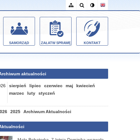
SAMORZĄD
ZAŁATW SPRAWĘ
KONTAKT
Archiwum aktualności
026
sierpień
lipiec
czerwiec
maj
kwiecień
marzec
luty
styczeń
026
2025
Archiwum Aktualności
Aktualności
Mała Bohaterka. 7-letnia Dominika wezwała