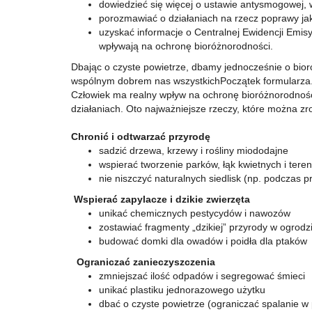
dowiedzieć się więcej o ustawie antysmogowej, w
porozmawiać o działaniach na rzecz poprawy jak
uzyskać informacje o Centralnej Ewidencji Emis
wpływają na ochronę bioróżnorodności.
Dbając o czyste powietrze, dbamy jednocześnie o bioró
wspólnym dobrem nas wszystkichPoczątek formularza
Człowiek ma realny wpływ na ochronę bioróżnorodności 
działaniach. Oto najważniejsze rzeczy, które można zro
Chronić i odtwarzać przyrodę
sadzić drzewa, krzewy i rośliny miododajne
wspierać tworzenie parków, łąk kwietnych i tere
nie niszczyć naturalnych siedlisk (np. podczas p
Wspierać zapylacze i dzikie zwierzęta
unikać chemicznych pestycydów i nawozów
zostawiać fragmenty „dzikiej” przyrody w ogrodz
budować domki dla owadów i poidła dla ptaków
Ograniczać zanieczyszczenia
zmniejszać ilość odpadów i segregować śmieci
unikać plastiku jednorazowego użytku
dbać o czyste powietrze (ograniczać spalanie w p