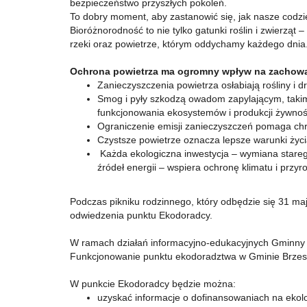
bezpieczeństwo przyszłych pokoleń.
To dobry moment, aby zastanowić się, jak nasze codzi
Bioróżnorodność to nie tylko gatunki roślin i zwierząt 
rzeki oraz powietrze, którym oddychamy każdego dnia
Ochrona powietrza ma ogromny wpływ na zachowa
Zanieczyszczenia powietrza osłabiają rośliny i d
Smog i pyły szkodzą owadom zapylającym, takim 
funkcjonowania ekosystemów i produkcji żywnoś
Ograniczenie emisji zanieczyszczeń pomaga ch
Czystsze powietrze oznacza lepsze warunki życia d
Każda ekologiczna inwestycja – wymiana starego
źródeł energii – wspiera ochronę klimatu i przyr
Podczas pikniku rodzinnego, który odbędzie się 31 ma
odwiedzenia punktu Ekodoradcy.
W ramach działań informacyjno-edukacyjnych Gminny 
Funkcjonowanie punktu ekodoradztwa w Gminie Brzeszc
W punkcie Ekodoradcy będzie można:
uzyskać informacje o dofinansowaniach na ekolo