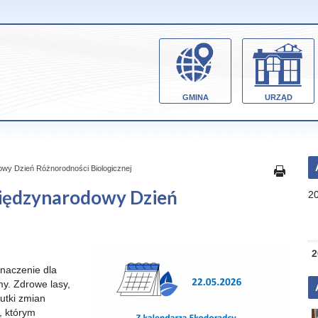
GMINA
URZĄD
wy Dzień Różnorodności Biologicznej
Międzynarodowy Dzień
2
2
naczenie dla
my. Zdrowe lasy,
utki zmian
, którym