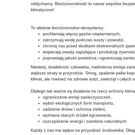
oddychamy. Bioróżnorodność to nasze wspólne bezpi
klimatyczne!
To właśnie bioróżnorodne ekosystemy:
pochłaniają więcej gazów cieplarnianych,
zatrzymują wodę podczas suszy i powodzi,
chronią nas przed skutkami ekstremalnych zjaw
wspierają owady zapylające i produkcję żywnośc
poprawiają jakość powietrza i ograniczają zanie
Niestety, działalność człowieka, nadmierna emisja za
większe straty w przyrodzie. Smog, spalanie paliw kopa
klimat, ale również na zdrowie ludzi, zwierząt i całych
Dlatego tak ważne są działania na rzecz ochrony klima
ograniczanie emisji zanieczyszczeń,
wybór ekologicznych form transportu,
sadzenie drzew i ochrona zieleni,
wymiana starych źródeł ogrzewania,
oszczędzanie energii i zasobów naturalnych.
Każdy z nas ma wpływ na przyszłość środowiska. Dbają