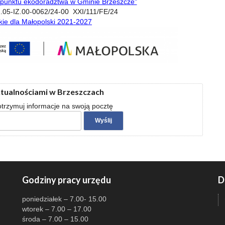
 punktu ekodoradztwa w Gminie Brzeszcze"
2.05-IZ.00-0062/24-00 XXI/111/FE/24
ie dla Małopolski 2021-2027
ktualnościami w Brzeszczach
 otrzymuj informacje na swoją pocztę
Godziny pracy urzędu
D
poniedziałek – 7.00- 15.00
wtorek – 7.00 – 17.00
środa – 7.00 – 15.00