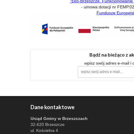
"Eko-Brzeszcze. Funkcjonowanie
- umowa dotacji nr FEMP.0
Fundusze Europejsk
Bądź na bieżąco z a
wpisz swój adres e-mail i
Dane kontaktowe
Urząd Gminy w Brzeszczach
32-620 Brzeszcze
ul. Kościelna 4