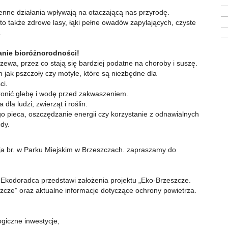
enne działania wpływają na otaczającą nas przyrodę.
– to także zdrowe lasy, łąki pełne owadów zapylających, czyste
.
nie bioróżnorodności!
rzewa, przez co stają się bardziej podatne na choroby i suszę.
jak pszczoły czy motyle, które są niezbędne dla
ci.
ronić glebę i wodę przed zakwaszeniem.
la ludzi, zwierząt i roślin.
 pieca, oszczędzanie energii czy korzystanie z odnawialnych
ody.
ja br. w Parku Miejskim w Brzeszczach. zapraszamy do
Ekodoradca przedstawi założenia projektu „Eko-Brzeszcze.
ze” oraz aktualne informacje dotyczące ochrony powietrza.
giczne inwestycje,