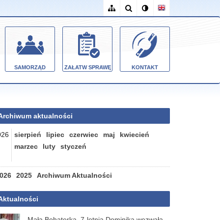
SAMORZĄD
ZAŁATW SPRAWĘ
KONTAKT
Archiwum aktualności
026
sierpień
lipiec
czerwiec
maj
kwiecień
marzec
luty
styczeń
026
2025
Archiwum Aktualności
Aktualności
Mała Bohaterka. 7-letnia Dominika wezwała