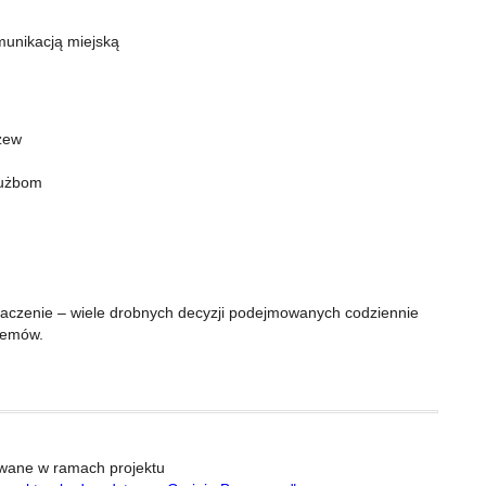
munikacją miejską
rzew
łużbom
znaczenie – wiele drobnych decyzji podejmowanych codziennie
stemów.
owane w ramach projektu