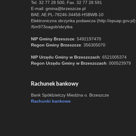
Tel. 32 77 28 500, Fax. 32 77 28 591
E-mail:
gmina@brzeszcze.pl
BAE: AE:PL-78246-34458-HSBWB-10
Elektroniczna skrzynka podawcza (http://epuap.gov.pl)
/6m973oagob/skrytka
NIP Gminy Brzeszcze
: 5492197470
Regon Gminy Brzeszcze
: 356305070
NIP Urzędu Gminy w Brzeszczach
: 6521005374
Regon Urzędu Gminy w Brzeszczach
: 000523979
Rachunek bankowy
Bank Spółdzielczy Miedźna o. Brzeszcze
Rachunki bankowe