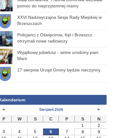
pomoc do nieprzytomnej mamy
XXVI Nadzwyczajna Sesja Rady Miejskiej w
Brzeszczach
Policjanci z Oświęcimia, Kęt i Brzeszcz
otrzymali nowe radiowozy
Wyjątkowy jubielusz - setne urodziny pani
Marii
17 sierpnia Urząd Gminy będzie nieczynny
Kalendarium
«
»
Sierpień 2026
P
W
S
C
P
S
N
1
2
3
4
5
6
7
8
9