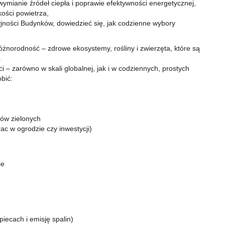
ymianie źródeł ciepła i poprawie efektywności energetycznej,
ości powietrza,
yjności Budynków, dowiedzieć się, jak codzienne wybory
żnorodność – zdrowe ekosystemy, rośliny i zwierzęta, które są
.
– zarówno w skali globalnej, jak i w codziennych, prostych
bić:
nów zielonych
rac w ogrodzie czy inwestycji)
ie
iecach i emisję spalin)