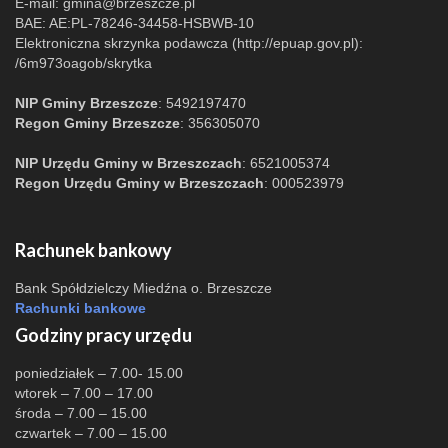
E-mail:
gmina@brzeszcze.pl
BAE: AE:PL-78246-34458-HSBWB-10
Elektroniczna skrzynka podawcza (http://epuap.gov.pl):
/6m973oagob/skrytka
NIP Gminy Brzeszcze
: 5492197470
Regon Gminy Brzeszcze
: 356305070
NIP Urzędu Gminy w Brzeszczach
: 6521005374
Regon Urzędu Gminy w Brzeszczach
: 000523979
Rachunek bankowy
Bank Spółdzielczy Miedźna o. Brzeszcze
Rachunki bankowe
Godziny pracy urzędu
poniedziałek – 7.00- 15.00
wtorek – 7.00 – 17.00
środa – 7.00 – 15.00
czwartek – 7.00 – 15.00