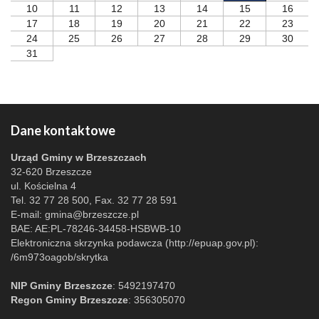
10
11
12
13
14
15
16
17
18
19
20
21
22
23
24
25
26
27
28
29
30
31
Dane kontaktowe
Urząd Gminy w Brzeszczach
32-620 Brzeszcze
ul. Kościelna 4
Tel. 32 77 28 500, Fax. 32 77 28 591
E-mail:
gmina@brzeszcze.pl
BAE: AE:PL-78246-34458-HSBWB-10
Elektroniczna skrzynka podawcza (http://epuap.gov.pl):
/6m973oagob/skrytka
NIP Gminy Brzeszcze
: 5492197470
Regon Gminy Brzeszcze
: 356305070