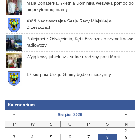
Mała Bohaterka. 7-letnia Dominika wezwała pomoc do
nieprzytomnej mamy
XXVI Nadzwyczajna Sesja Rady Miejskiej w
Brzeszczach
Policjanci z Oświęcimia, Kęt i Brzeszcz otrzymali nowe
radiowozy
Wyjątkowy jubielusz - setne urodziny pani Marii
17 sierpnia Urząd Gminy będzie nieczynny
Kalendarium
«
»
Sierpień 2026
P
W
S
C
P
S
N
1
2
3
4
5
6
7
8
9