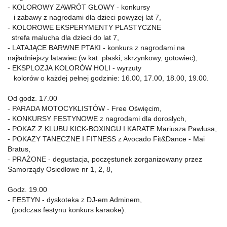
- KOLOROWY ZAWRÓT GŁOWY - konkursy
i zabawy z nagrodami dla dzieci powyżej lat 7,
- KOLOROWE EKSPERYMENTY PLASTYCZNE
strefa malucha dla dzieci do lat 7,
- LATAJĄCE BARWNE PTAKI - konkurs z nagrodami na
najładniejszy latawiec (w kat. płaski, skrzynkowy, gotowiec),
- EKSPLOZJA KOLORÓW HOLI - wyrzuty
kolorów o każdej pełnej godzinie: 16.00, 17.00, 18.00, 19.00.
Od godz. 17.00
- PARADA MOTOCYKLISTÓW - Free Oświęcim,
- KONKURSY FESTYNOWE z nagrodami dla dorosłych,
- POKAZ Z KLUBU KICK-BOXINGU I KARATE Mariusza Pawlusa,
- POKAZY TANECZNE I FITNESS z Avocado Fit&Dance - Mai
Bratus,
- PRAŻONE - degustacja, poczęstunek zorganizowany przez
Samorządy Osiedlowe nr 1, 2, 8,
Godz. 19.00
- FESTYN - dyskoteka z DJ-em Adminem,
(podczas festynu konkurs karaoke).