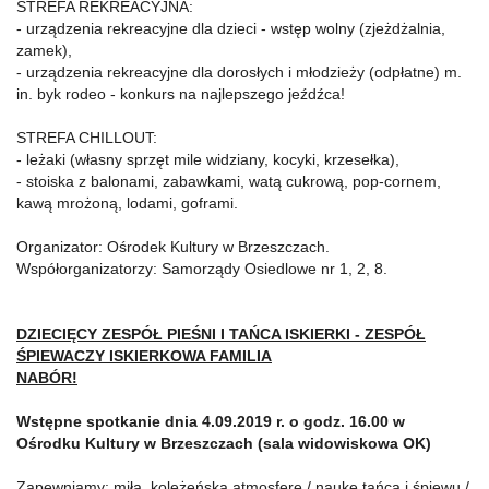
STREFA REKREACYJNA:
- urządzenia rekreacyjne dla dzieci - wstęp wolny (zjeżdżalnia,
zamek),
- urządzenia rekreacyjne dla dorosłych i młodzieży (odpłatne) m.
in. byk rodeo - konkurs na najlepszego jeźdźca!
STREFA CHILLOUT:
- leżaki (własny sprzęt mile widziany, kocyki, krzesełka),
- stoiska z balonami, zabawkami, watą cukrową, pop-cornem,
kawą mrożoną, lodami, goframi.
Organizator: Ośrodek Kultury w Brzeszczach.
Współorganizatorzy: Samorządy Osiedlowe nr 1, 2, 8.
DZIECIĘCY ZESPÓŁ PIEŚNI I TAŃCA ISKIERKI - ZESPÓŁ
ŚPIEWACZY ISKIERKOWA FAMILIA
NABÓR!
Wstępne spotkanie dnia 4.09.2019 r. o godz. 16.00 w
Ośrodku Kultury w Brzeszczach (sala widowiskowa OK)
Zapewniamy: miłą, koleżeńską atmosferę / naukę tańca i śpiewu /