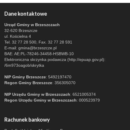
Dane kontaktowe
Urząd Gminy w Brzeszczach
32-620 Brzeszcze
ul. Kościelna 4
Tel. 32 77 28 500, Fax. 32 77 28 591
E-mail:
gmina@brzeszcze.pl
BAE: AE:PL-78246-34458-HSBWB-10
Elektroniczna skrzynka podawcza (http://epuap.gov.pl):
/6m973oagob/skrytka
NIP Gminy Brzeszcze
: 5492197470
Regon Gminy Brzeszcze
: 356305070
NIP Urzędu Gminy w Brzeszczach
: 6521005374
Regon Urzędu Gminy w Brzeszczach
: 000523979
Rachunek bankowy