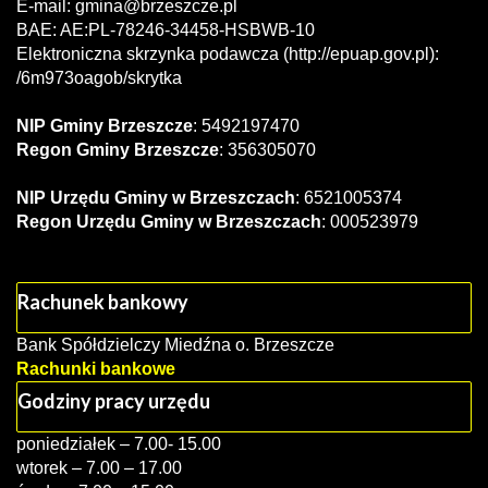
E-mail:
gmina@brzeszcze.pl
BAE: AE:PL-78246-34458-HSBWB-10
Elektroniczna skrzynka podawcza (http://epuap.gov.pl):
/6m973oagob/skrytka
NIP Gminy Brzeszcze
: 5492197470
Regon Gminy Brzeszcze
: 356305070
NIP Urzędu Gminy w Brzeszczach
: 6521005374
Regon Urzędu Gminy w Brzeszczach
: 000523979
Rachunek bankowy
Bank Spółdzielczy Miedźna o. Brzeszcze
Rachunki bankowe
Godziny pracy urzędu
poniedziałek – 7.00- 15.00
wtorek – 7.00 – 17.00