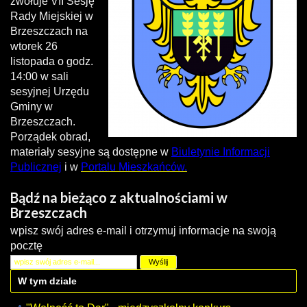
zwołuje VII Sesję
Rady Miejskiej w
Brzeszczach na
wtorek 26
listopada o godz.
14:00 w sali
sesyjnej Urzędu
Gminy w
Brzeszczach.
Porządek obrad,
materiały sesyjne są dostępne w
Biuletynie Informacji
Publicznej
i w
Portalu Mieszkańców.
Bądź na bieżąco z aktualnościami w
Brzeszczach
wpisz swój adres e-mail i otrzymuj informacje na swoją
pocztę
W tym dziale