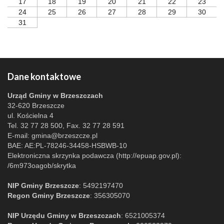
17
18
19
20
21
22
23
24
25
26
27
28
29
30
31
Dane kontaktowe
Urząd Gminy w Brzeszczach
32-620 Brzeszcze
ul. Kościelna 4
Tel. 32 77 28 500, Fax. 32 77 28 591
E-mail:
gmina@brzeszcze.pl
BAE: AE:PL-78246-34458-HSBWB-10
Elektroniczna skrzynka podawcza (http://epuap.gov.pl):
/6m973oagob/skrytka
NIP Gminy Brzeszcze
: 5492197470
Regon Gminy Brzeszcze
: 356305070
NIP Urzędu Gminy w Brzeszczach
: 6521005374