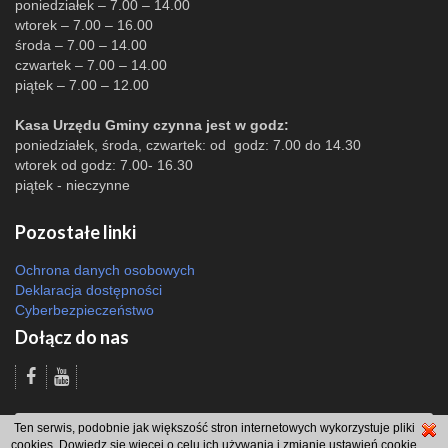
poniedziałek – 7.00 – 14.00
wtorek – 7.00 – 16.00
środa – 7.00 – 14.00
czwartek – 7.00 – 14.00
piątek – 7.00 – 12.00
Kasa Urzędu Gminy czynna jest w godz:
poniedziałek, środa, czwartek: od godz: 7.00 do 14.30
wtorek od godz: 7.00- 16.30
piątek - nieczynne
Pozostałe linki
Ochrona danych osobowych
Deklaracja dostępności
Cyberbezpieczeństwo
Dołącz do nas
Odsłon: 2068 | |
Polityka bezpieczeństwa i polityka cookies
|
Redakcja
|
2007
Ten serwis, podobnie jak większość stron internetowych wykorzystuje pliki
- 2026 © Gmina Brzeszcze
cookies. Dowiedz się więcej o celu ich używania i zmianie ustawień cookie