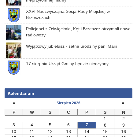
nieprzytomnej mamy
XXVI Nadzwyczajna Sesja Rady Miejskiej w
Brzeszczach
Policjanci z Oświęcimia, Kęt i Brzeszcz otrzymali nowe
radiowozy
Wyjątkowy jubielusz - setne urodziny pani Marii
17 sierpnia Urząd Gminy będzie nieczynny
Kalendarium
«
»
Sierpień 2026
P
W
S
C
P
S
N
1
2
3
4
5
6
7
8
9
10
11
12
13
14
15
16