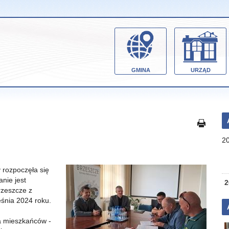
GMINA
URZĄD
2
rozpoczęła się
nie jest
2
rzeszcze z
eśnia 2024 roku.
a mieszkańców -