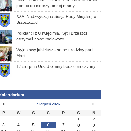
pomoc do nieprzytomnej mamy
XXVI Nadzwyczajna Sesja Rady Miejskiej w
Brzeszczach
Policjanci z Oświęcimia, Kęt i Brzeszcz
otrzymali nowe radiowozy
Wyjątkowy jubielusz - setne urodziny pani
Marii
17 sierpnia Urząd Gminy będzie nieczynny
Kalendarium
«
»
Sierpień 2026
P
W
S
C
P
S
N
1
2
3
4
5
6
7
8
9