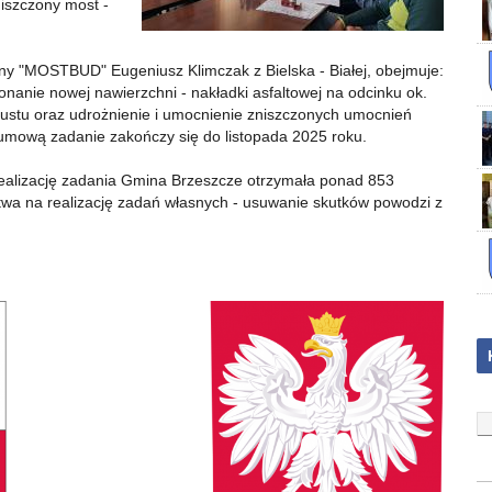
iszczony most -
ny "MOST­BUD" Eugeniusz Klimczak z Bielska - Białej, obejmuje:
nanie nowej nawierzchni - nakładki asfaltowej na odcinku ok.
pustu oraz udrożnienie i umocnienie zniszczonych umocnień
 umową zadanie zakończy się do listopada 2025 roku.
realizację zadania Gmina Brzeszcze otrzymała ponad 853
stwa na realizację zadań własnych - usuwanie skutków powodzi z