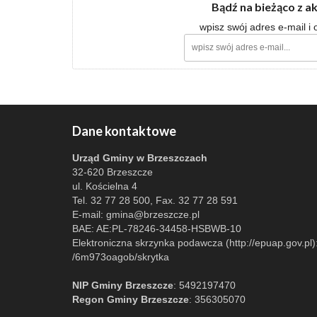
Bądź na bieżąco z a
wpisz swój adres e-mail i
Dane kontaktowe
Urząd Gminy w Brzeszczach
32-620 Brzeszcze
ul. Kościelna 4
Tel. 32 77 28 500, Fax. 32 77 28 591
E-mail:
gmina@brzeszcze.pl
BAE: AE:PL-78246-34458-HSBWB-10
Elektroniczna skrzynka podawcza (http://epuap.gov.pl)
/6m973oagob/skrytka
NIP Gminy Brzeszcze
: 5492197470
Regon Gminy Brzeszcze
: 356305070