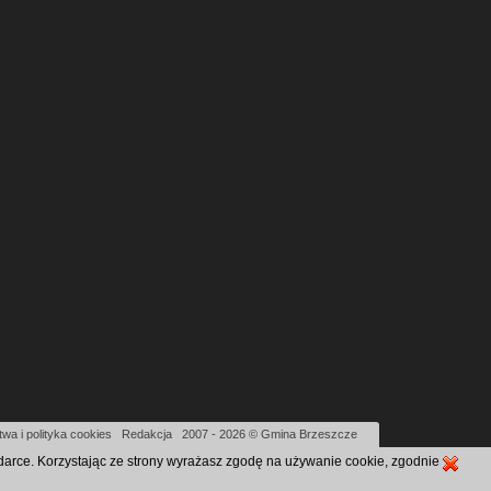
wa i polityka cookies
|
Redakcja
|
2007 - 2026 © Gmina Brzeszcze
ądarce. Korzystając ze strony wyrażasz zgodę na używanie cookie, zgodnie