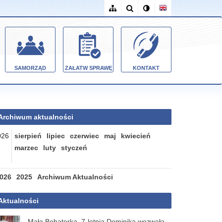
SAMORZĄD
ZAŁATW SPRAWĘ
KONTAKT
Archiwum aktualności
026
sierpień
lipiec
czerwiec
maj
kwiecień
marzec
luty
styczeń
026
2025
Archiwum Aktualności
Aktualności
Mała Bohaterka. 7-letnia Dominika wezwała