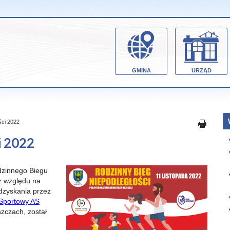
GMINA
URZĄD
ści 2022
i 2022
odzinnego Biegu
z względu na
odzyskania przez
Sportowy AS
zczach, został