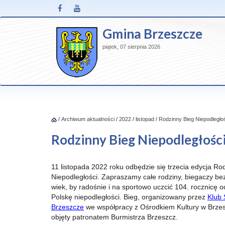
Gmina Brzeszcze
piątek, 07 sierpnia 2026
/
Archiwum aktualności
/
2022
/
listopad
/
Rodzinny Bieg Niepodległo
Rodzinny Bieg Niepodległośc
11 listopada 2022 roku odbędzie się trzecia edycja R
Niepodległości. Zapraszamy całe rodziny, biegaczy be
wiek, by radośnie i na sportowo uczcić 104. rocznicę 
Polskę niepodległości. Bieg, organizowany przez
Klub 
Brzeszcze
we współpracy z Ośrodkiem Kultury w Brzes
objęty patronatem Burmistrza Brzeszcz.