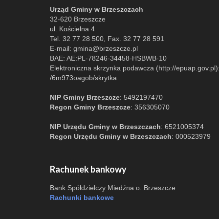
Urząd Gminy w Brzeszczach
32-620 Brzeszcze
ul. Kościelna 4
Tel. 32 77 28 500, Fax. 32 77 28 591
E-mail:
gmina@brzeszcze.pl
BAE: AE:PL-78246-34458-HSBWB-10
Elektroniczna skrzynka podawcza (http://epuap.gov.pl)
/6m973oagob/skrytka
NIP Gminy Brzeszcze
: 5492197470
Regon Gminy Brzeszcze
: 356305070
NIP Urzędu Gminy w Brzeszczach
: 6521005374
Regon Urzędu Gminy w Brzeszczach
: 000523979
Rachunek bankowy
Bank Spółdzielczy Miedźna o. Brzeszcze
Rachunki bankowe