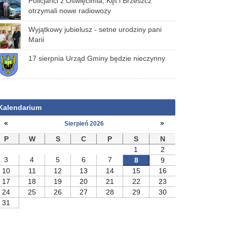
Policjanci z Oświęcimia, Kęt i Brzeszcz
otrzymali nowe radiowozy
Wyjątkowy jubielusz - setne urodziny pani
Marii
17 sierpnia Urząd Gminy będzie nieczynny
Kalendarium
«
»
Sierpień 2026
P
W
S
C
P
S
N
1
2
3
4
5
6
7
8
9
10
11
12
13
14
15
16
17
18
19
20
21
22
23
24
25
26
27
28
29
30
31