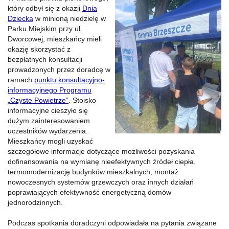
który odbył się z okazji
Dnia
Dziecka
w minioną niedzielę w
Parku Miejskim przy ul.
Dworcowej, mieszkańcy mieli
okazję skorzystać z
bezpłatnych konsultacji
prowadzonych przez doradcę w
ramach
punktu konsultacyjno-
informacyjnego Programu
„Czyste Powietrze”
. Stoisko
informacyjne cieszyło się
dużym zainteresowaniem
uczestników wydarzenia.
Mieszkańcy mogli uzyskać
szczegółowe informacje dotyczące możliwości pozyskania
dofinansowania na wymianę nieefektywnych źródeł ciepła,
termomodernizację budynków mieszkalnych, montaż
nowoczesnych systemów grzewczych oraz innych działań
poprawiających efektywność energetyczną domów
jednorodzinnych.
Podczas spotkania doradczyni odpowiadała na pytania związane