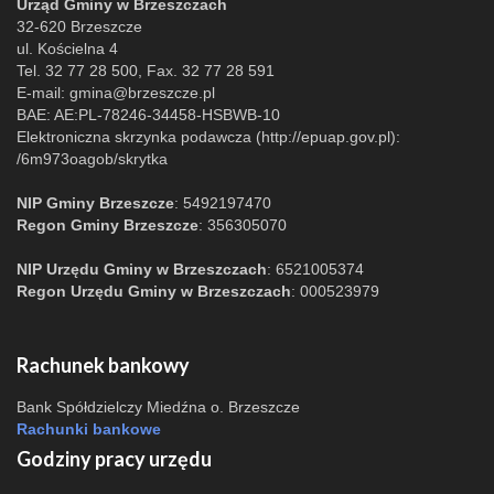
Urząd Gminy w Brzeszczach
32-620 Brzeszcze
ul. Kościelna 4
Tel. 32 77 28 500, Fax. 32 77 28 591
E-mail:
gmina@brzeszcze.pl
BAE: AE:PL-78246-34458-HSBWB-10
Elektroniczna skrzynka podawcza (http://epuap.gov.pl):
/6m973oagob/skrytka
NIP Gminy Brzeszcze
: 5492197470
Regon Gminy Brzeszcze
: 356305070
NIP Urzędu Gminy w Brzeszczach
: 6521005374
Regon Urzędu Gminy w Brzeszczach
: 000523979
Rachunek bankowy
Bank Spółdzielczy Miedźna o. Brzeszcze
Rachunki bankowe
Godziny pracy urzędu