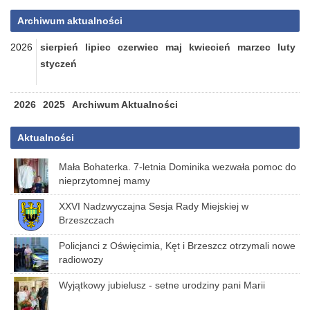
Archiwum aktualności
2026
sierpień
lipiec
czerwiec
maj
kwiecień
marzec
luty
styczeń
2026
2025
Archiwum Aktualności
Aktualności
Mała Bohaterka. 7-letnia Dominika wezwała pomoc do
nieprzytomnej mamy
XXVI Nadzwyczajna Sesja Rady Miejskiej w
Brzeszczach
Policjanci z Oświęcimia, Kęt i Brzeszcz otrzymali nowe
radiowozy
Wyjątkowy jubielusz - setne urodziny pani Marii