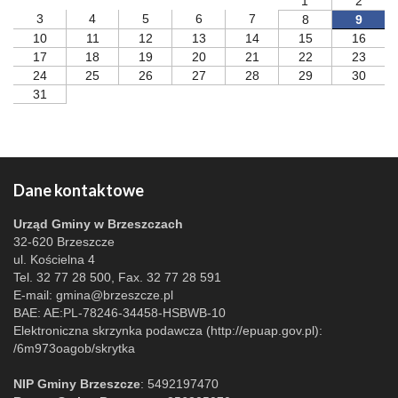
1
2
3
4
5
6
7
8
9
10
11
12
13
14
15
16
17
18
19
20
21
22
23
24
25
26
27
28
29
30
31
Dane kontaktowe
Urząd Gminy w Brzeszczach
32-620 Brzeszcze
ul. Kościelna 4
Tel. 32 77 28 500, Fax. 32 77 28 591
E-mail:
gmina@brzeszcze.pl
BAE: AE:PL-78246-34458-HSBWB-10
Elektroniczna skrzynka podawcza (http://epuap.gov.pl):
/6m973oagob/skrytka
NIP Gminy Brzeszcze
: 5492197470