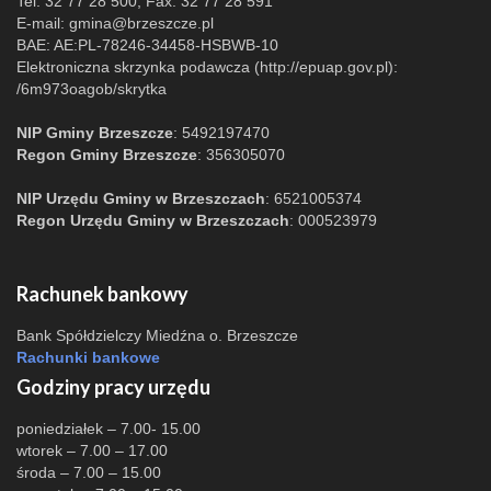
Tel. 32 77 28 500, Fax. 32 77 28 591
E-mail:
gmina@brzeszcze.pl
BAE: AE:PL-78246-34458-HSBWB-10
Elektroniczna skrzynka podawcza (http://epuap.gov.pl):
/6m973oagob/skrytka
NIP Gminy Brzeszcze
: 5492197470
Regon Gminy Brzeszcze
: 356305070
NIP Urzędu Gminy w Brzeszczach
: 6521005374
Regon Urzędu Gminy w Brzeszczach
: 000523979
Rachunek bankowy
Bank Spółdzielczy Miedźna o. Brzeszcze
Rachunki bankowe
Godziny pracy urzędu
poniedziałek – 7.00- 15.00
wtorek – 7.00 – 17.00
środa – 7.00 – 15.00