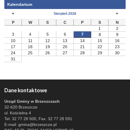
Kalendarium
«
»
Sierpień 2026
P
W
S
C
P
S
N
1
2
3
4
5
6
7
8
9
10
11
12
13
14
15
16
17
18
19
20
21
22
23
24
25
26
27
28
29
30
31
Dane kontaktowe
Urząd Gminy w Brzeszczach
32-620 Brzeszcze
ul. Kościelna 4
Tel. 32 77 28 500, Fax. 32 77 28 591
E-mail:
gmina@brzeszcze.pl