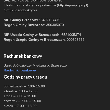
BAE: AE:PL-78246-34458-HSBWB-10
Elektroniczna skrzynka podawcza (http://epuap.gov.pl):
/6m973oagob/skrytka
NIP Gminy Brzeszcze
: 5492197470
Regon Gminy Brzeszcze
: 356305070
NIP Urzędu Gminy w Brzeszczach
: 6521005374
Regon Urzędu Gminy w Brzeszczach
: 000523979
Rachunek bankowy
Bank Spółdzielczy Miedźna o. Brzeszcze
Rachunki bankowe
Godziny pracy urzędu
poniedziałek – 7.00- 15.00
wtorek – 7.00 – 17.00
środa – 7.00 – 15.00
czwartek – 7.00 – 15.00
piątek – 7.00 – 13.00