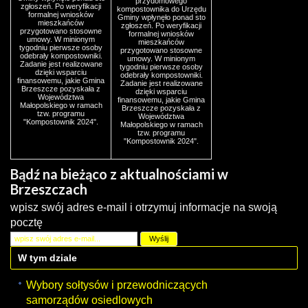
przydomowego
zgłoszeń. Po weryfikacji
kompostownika do Urzędu
formalnej wniosków
Gminy wpłynęło ponad sto
mieszkańców
zgłoszeń. Po weryfikacji
przygotowano stosowne
formalnej wniosków
umowy. W minionym
mieszkańców
tygodniu pierwsze osoby
przygotowano stosowne
odebrały kompostowniki.
umowy. W minionym
Zadanie jest realizowane
tygodniu pierwsze osoby
dzięki wsparciu
odebrały kompostowniki.
finansowemu, jakie Gmina
Zadanie jest realizowane
Brzeszcze pozyskała z
dzięki wsparciu
Województwa
finansowemu, jakie Gmina
Małopolskiego w ramach
Brzeszcze pozyskała z
tzw. programu
Województwa
"Kompostownik 2024".
Małopolskiego w ramach
tzw. programu
"Kompostownik 2024".
Bądź na bieżąco z aktualnościami w
Brzeszczach
wpisz swój adres e-mail i otrzymuj informacje na swoją
pocztę
W tym dziale
Wybory sołtysów i przewodniczących
samorządów osiedlowych