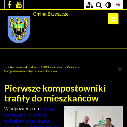
Gmina Brzeszcze
/
Archiwum aktualności
/
2024
/
wrzesień
/
Pierwsze
kompostowniki trafiły do mieszkańców
Pierwsze kompostowniki
trafiły do mieszkańców
W odpowiedzi na
lipcowe
ogłoszenie o naborze
wniosków o bezpłatne