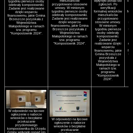
mieszkańców
wpłynęło ponad sto
wpł
tygodniu pierwsze osoby
przygotowano stosowne
zgłoszeń. Po
odebrały kompostowniki.
umowy. W minionym
weryfikacji
Zadanie jest realizowane
tygodniu pierwsze osoby
formalnej wniosków
for
dzięki wsparciu
odebrały kompostowniki.
mieszkańców
finansowemu, jakie Gmina
Zadanie jest realizowane
przygotowano
p
Brzeszcze pozyskała z
dzięki wsparciu
stosowne umowy.
st
Województwa
finansowemu, jakie Gmina
W minionym
Małopolskiego w ramach
Brzeszcze pozyskała z
tygodniu pierwsze
tyg
tzw. programu
Województwa
osoby odebrały
o
"Kompostownik 2024".
Małopolskiego w ramach
kompostowniki.
k
tzw. programu
Zadanie jest
"Kompostownik 2024".
realizowane dzięki
rea
wsparciu
finansowemu, jakie
fin
Gmina Brzeszcze
Gm
pozyskała z
Województwa
Małopolskiego w
Ma
ramach tzw.
programu
"Kompostownik
"
2024".
W odpowiedzi na lipcowe
ogłoszenie o naborze
wniosków o bezpłatne
W odpowiedzi na lipcowe
przekazanie
ogłoszenie o naborze
przydomowego
wniosków o bezpłatne
kompostownika do Urzędu
przekazanie
Gminy wpłynęło ponad sto