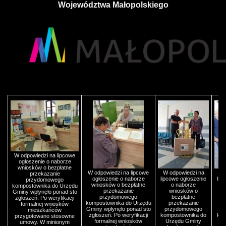
Województwa Małopolskiego
W odpowiedzi na lipcowe
ogłoszenie o naborze
wniosków o bezpłatne
W odpowiedzi na lipcowe
W odpowiedzi na
W 
przekazanie
ogłoszenie o naborze
lipcowe ogłoszenie
lip
przydomowego
wniosków o bezpłatne
o naborze
kompostownika do Urzędu
przekazanie
wniosków o
Gminy wpłynęło ponad sto
przydomowego
bezpłatne
zgłoszeń. Po weryfikacji
kompostownika do Urzędu
przekazanie
formalnej wniosków
Gminy wpłynęło ponad sto
przydomowego
p
mieszkańców
zgłoszeń. Po weryfikacji
kompostownika do
kom
przygotowano stosowne
formalnej wniosków
Urzędu Gminy
U
umowy. W minionym