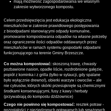
mają możliwość zagospodarowania we własnym
zakresie wytworzonego kompostu.
Celem przedsięwzięcia jest edukacja ekologiczna
mieszkańców w zakresie prawidłowego postępowania
z bioodpadami stanowiącymi odpady komunalne,
promowanie kompostowania odpadów na własne potrzeby
oraz ograniczenie ilości odpadów oddawanych przez
mieszkańców w ramach systemu gospodarki odpadami
funkcjonującego na terenie Gminy Brzeszcze.
Co można kompostować:
skoszoną trawę, chwasty
pozbawione nasion, opadłe liście, rozdrobnione gałęzie,
popiół z kominka i z grilla (tylko w sytaucji, gdy spalane
było wyłącznie drewno!), obierki warzyw i owoców – ale
nie cytrusów, których skórki przesiąknięte są chemicznymi
środkami konserwującymi, fusy z kawy i herbaty
(przywabiają do kompostu dżdżownice)
Czego nie powinno się kompostować:
resztek potraw -
pozostałości z niezjedzonych gotowanych lub smażonych