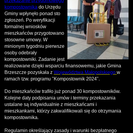
przekazanie przydomowego
kompostownika
do Urzędu
Gminy wpłynęło ponad sto
zgłoszeń. Po weryfikacji
formalnej wniosków
mieszkańców przygotowano
stosowne umowy. W
minionym tygodniu pierwsze
osoby odebrały
kompostowniki. Zadanie jest
realizowane dzięki wsparciu finansowemu, jakie Gmina
Brzeszcze pozyskała z
Województwa Małopolskiego
w
ramach tzw. programu "Kompostownik 2024".
Do mieszkańców trafiło już ponad 30 kompostowników.
Kolejne daty podpisania umów i terminy przekazania
ustalane są indywidualnie z mieszkańcami i
mieszkankami, którzy zakwalifikowali się do otrzymania
kompostownika.
Regulamin określający zasady i warunki bezpłatnego