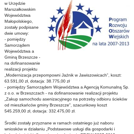
w Urzędzie
Marszałkowskim
Województwa
Małopolskiego,
zostały podpisane
dwie umowy:
- pomiędzy
Samorządem
Województwa a
Gminą Brzeszcze -
na dofinansowanie
realizacji projektu
„Modernizacja przepompowni Jaźnik w Jawiszowicach”, koszt:
63.591,00 zł, dotacja: 38.775,00 zł
- pomiędzy Samorządem Województwa a Agencją Komunalną Sp.
z o.o. w Brzeszczach - na dofinansowanie realizacji projektu
„Zakup samochodu asenizacyjnego na potrzeby odbioru ścieków
od mieszkańców gminy Brzeszcze", szacunkowy koszt
545.259,00 zł, dotacja: 332.475,00 zł.
Środki zostały przyznane w ramach ostatniego już naboru
wniosków w działaniu „Podstawowe usługi dla gospodarki i