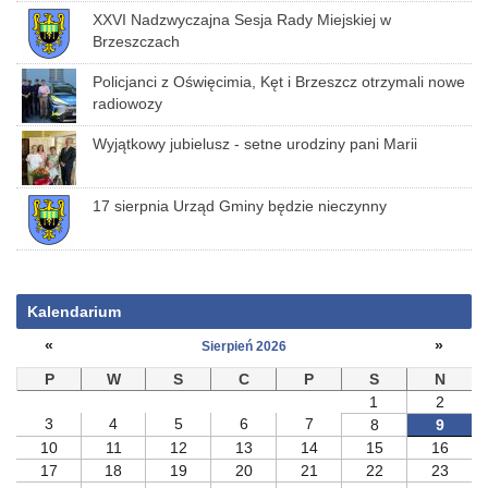
XXVI Nadzwyczajna Sesja Rady Miejskiej w
Brzeszczach
Policjanci z Oświęcimia, Kęt i Brzeszcz otrzymali nowe
radiowozy
Wyjątkowy jubielusz - setne urodziny pani Marii
17 sierpnia Urząd Gminy będzie nieczynny
Kalendarium
«
»
Sierpień 2026
P
W
S
C
P
S
N
1
2
3
4
5
6
7
8
9
10
11
12
13
14
15
16
17
18
19
20
21
22
23