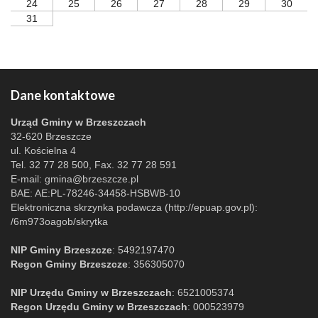
24
25
26
27
28
29
30
31
Dane kontaktowe
Urząd Gminy w Brzeszczach
32-620 Brzeszcze
ul. Kościelna 4
Tel. 32 77 28 500, Fax. 32 77 28 591
E-mail:
gmina@brzeszcze.pl
BAE: AE:PL-78246-34458-HSBWB-10
Elektroniczna skrzynka podawcza (http://epuap.gov.pl):
/6m973oagob/skrytka
NIP Gminy Brzeszcze
: 5492197470
Regon Gminy Brzeszcze
: 356305070
NIP Urzędu Gminy w Brzeszczach
: 6521005374
Regon Urzędu Gminy w Brzeszczach
: 000523979