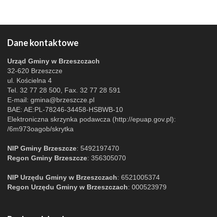
Dane kontaktowe
Urząd Gminy w Brzeszczach
32-620 Brzeszcze
ul. Kościelna 4
Tel. 32 77 28 500, Fax. 32 77 28 591
E-mail:
gmina@brzeszcze.pl
BAE: AE:PL-78246-34458-HSBWB-10
Elektroniczna skrzynka podawcza (http://epuap.gov.pl):
/6m973oagob/skrytka
NIP Gminy Brzeszcze
: 5492197470
Regon Gminy Brzeszcze
: 356305070
NIP Urzędu Gminy w Brzeszczach
: 6521005374
Regon Urzędu Gminy w Brzeszczach
: 000523979