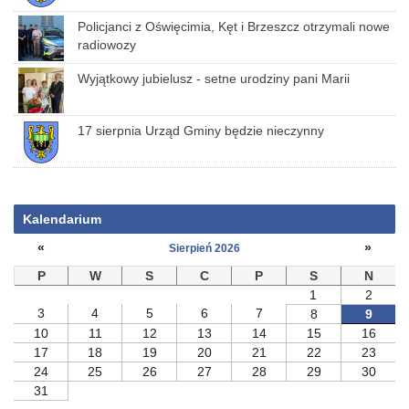
Policjanci z Oświęcimia, Kęt i Brzeszcz otrzymali nowe
radiowozy
Wyjątkowy jubielusz - setne urodziny pani Marii
17 sierpnia Urząd Gminy będzie nieczynny
Kalendarium
«
»
Sierpień 2026
P
W
S
C
P
S
N
1
2
3
4
5
6
7
8
9
10
11
12
13
14
15
16
17
18
19
20
21
22
23
24
25
26
27
28
29
30
31